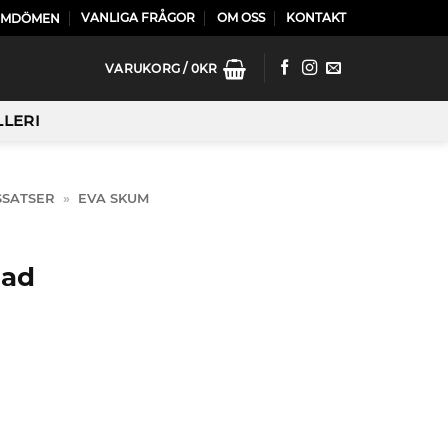
VANLIGA FRÅGOR
OM OSS
KONTAKT
OMDÖMEN
VARUKORG /
0
KR
LLERI
SSATSER
»
EVA SKUM
dad