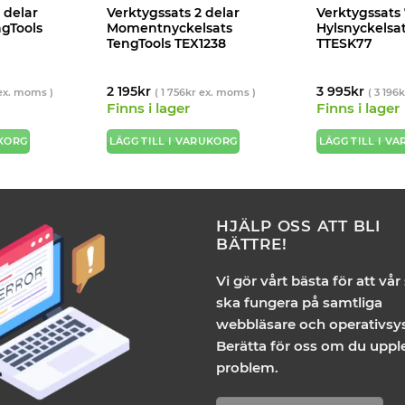
 delar
Verktygssats 2 delar
Verktygssats 
ngTools
Momentnyckelsats
Hylsnyckelsa
TengTools TEX1238
TTESK77
2 195
kr
3 995
kr
x. moms )
(
1 756
kr
ex. moms )
(
3 196
k
Finns i lager
Finns i lager
UKORG
LÄGG TILL I VARUKORG
LÄGG TILL I V
HJÄLP OSS ATT BLI
BÄTTRE!
Vi gör vårt bästa för att vår
ska fungera på samtliga
webbläsare och operativsy
Berätta för oss om du uppl
problem.