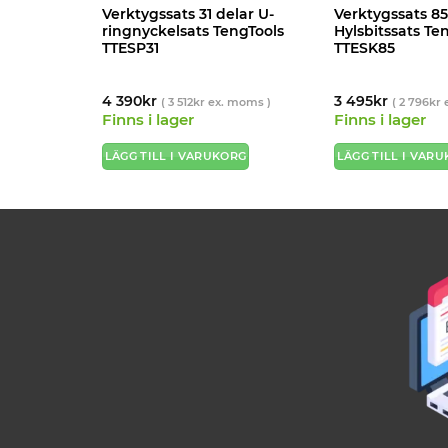
elar
Verktygssats 31 delar U-
Verktygssats 85
gTools
ringnyckelsats TengTools
Hylsbitssats Te
TTESP31
TTESK85
4 390
kr
3 495
kr
 moms )
(
3 512
kr
ex. moms )
(
2 796
kr
e
Finns i lager
Finns i lager
ORG
LÄGG TILL I VARUKORG
LÄGG TILL I VAR