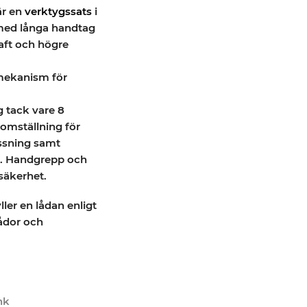
är en
verktygssats
i
e med långa handtag
aft och högre
mekanism för
g tack vare 8
 omställning för
ssning samt
sa. Handgrepp och
 säkerhet.
ler en lådan enligt
ådor och
nk