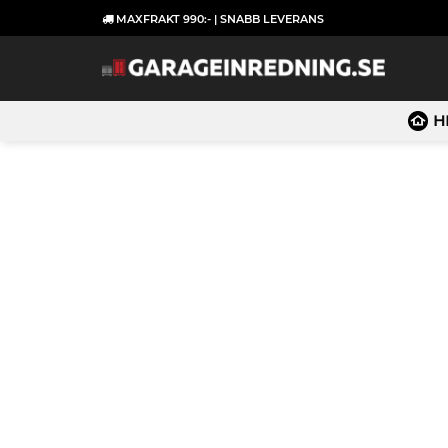
Skip
MAXFRAKT 990:- | SNABB LEVERANS
to
content
H