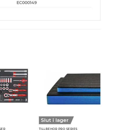
EC000149
Slut i lager
SER
TILLBEHÖR PRO SERIES