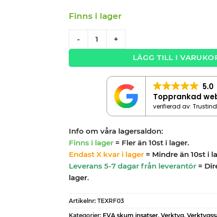
Finns i lager
Verktygssats 3 delar Spärrhandtagssats 
-
+
LÄGG TILL I VARUKO
5.0
Topprankad we
verifierad av: Trustin
Info om våra lagersaldon:
Finns i lager
= Fler än 10st i lager.
Endast X kvar i lager
= Mindre än 10st i l
Leverans 5-7 dagar från leverantör
= Dir
lager.
Artikelnr:
TEXRF03
Kategorier:
EVA skum insatser
,
Verktyg
,
Verktygss