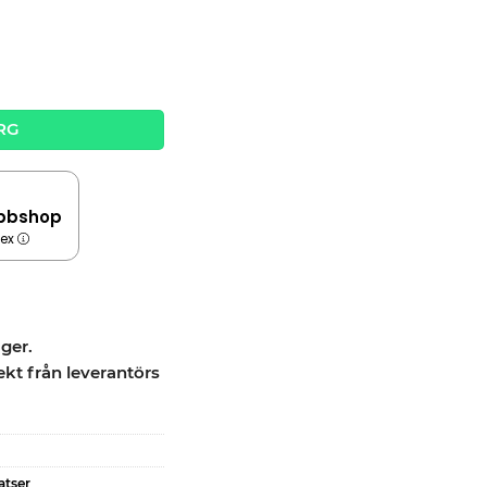
ledad TengTools TEXRF03 quantity
RG
bbshop
dex
ager.
ekt från leverantörs
atser