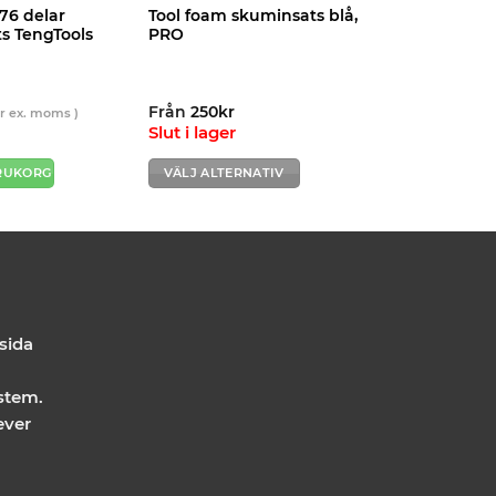
76 delar
Tool foam skuminsats blå,
ts TengTools
PRO
Från
250
kr
r
ex. moms )
Slut i lager
ARUKORG
VÄLJ ALTERNATIV
Den
här
produkten
har
flera
varianter.
De
 sida
olika
alternativen
stem.
kan
ever
väljas
på
produktsidan