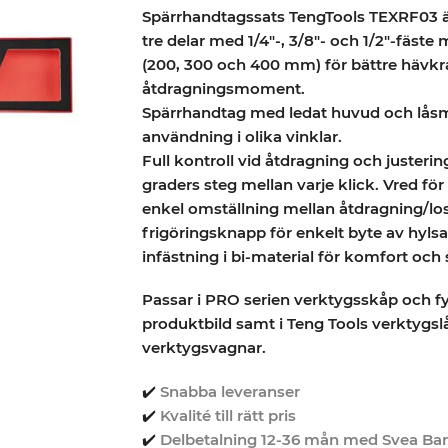
Spärrhandtagssats TengTools TEXRF03 
tre delar med 1/4″-, 3/8″- och 1/2″-fäst
(200, 300 och 400 mm) för bättre hävkr
åtdragningsmoment.
Spärrhandtag med ledat huvud och lås
användning i olika vinklar.
Full kontroll vid åtdragning och justerin
graders steg mellan varje klick. Vred för
enkel omställning mellan åtdragning/lo
frigöringsknapp för enkelt byte av hyl
infästning i bi-material för komfort och
Passar i PRO serien verktygsskåp och fyl
produktbild samt i Teng Tools verktygsl
verktygsvagnar.
✔️
Snabba leveranser
✔️
Kvalité till rätt pris
✔️
Delbetalning 12-36 mån med Svea Ba