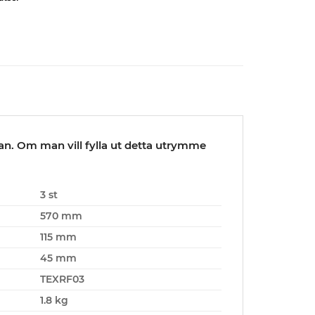
dan. Om man vill fylla ut detta utrymme
3 st
570 mm
115 mm
45 mm
TEXRF03
1.8 kg