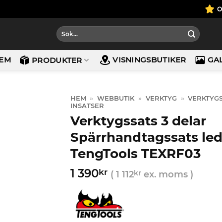
Sök
efter:
EM
VISNINGSBUTIKER
GA
PRODUKTER
HEM
»
WEBBUTIK
»
VERKTYG
»
VERKTYG
INSATSER
Verktygssats 3 delar
Spärrhandtagssats le
TengTools TEXRF03
1 390
kr
(
1 112
kr
ex. moms )