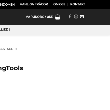
VANLIGA FRÅGOR
OM OSS
KONTAKT
OMDÖMEN
VARUKORG /
0
KR
LLERI
SSATSER
»
ngTools