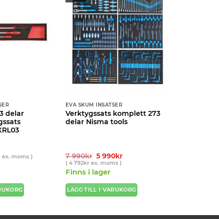
SER
EVA SKUM INSATSER
3 delar
Verktygssats komplett 273
gssats
delar Nisma tools
XRL03
Det
Det
7 990
kr
5 990
kr
r
ex. moms )
ursprungliga
nuvarande
(
4 792
kr
ex. moms )
priset
priset
Finns i lager
var:
är:
7
5
990kr.
990kr.
ARUKORG
LÄGG TILL I VARUKORG