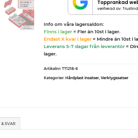
Topprankad we
verifierad av: Trustin
Info om våra lagersaldon:
Finns i lager
= Fler än 10st i lager.
Endast X kvar i lager
= Mindre än 10st i l
Leverans 5-7 dagar från leverantör
= Dir
lager.
Artikelnr:
TT1218-6
Kategorier:
Hårdplast insatser
,
Verktygssatser
 & SVAR