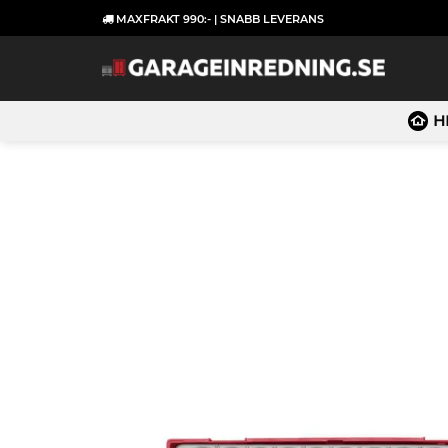
Skip
MAXFRAKT 990:- | SNABB LEVERANS
to
content
H