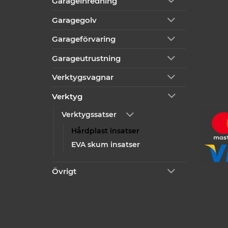
Garageinredning
Garagegolv
Garageförvaring
Garageutrustning
Verktygsvagnar
Verktyg
Verktygssatser
Hårdplast insatser
EVA skum insatser
Övrigt