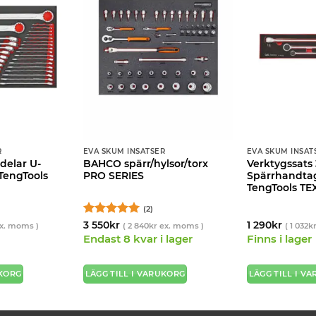
R
EVA SKUM INSATSER
EVA SKUM INSAT
 delar U-
BAHCO spärr/hylsor/torx
Verktygssats 
TengTools
PRO SERIES
Spärrhandta
TengTools TE
(2)
Betygsatt
5
3 550
kr
1 290
kr
x. moms )
(
2 840
kr
ex. moms )
(
1 032
k
av 5
Endast 8 kvar i lager
Finns i lager
UKORG
LÄGG TILL I VARUKORG
LÄGG TILL I V