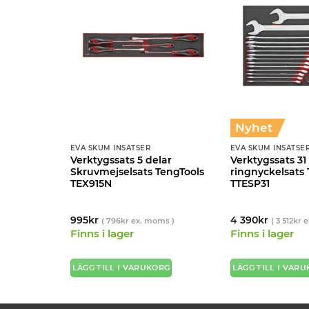
Nyhet
EVA SKUM INSATSER
EVA SKUM INSATSE
elar
Verktygssats 5 delar
Verktygssats 31
Tools
Skruvmejselsats TengTools
ringnyckelsats 
TEX915N
TTESP31
995
kr
4 390
kr
 moms )
(
796
kr
ex. moms )
(
3 512
kr
e
Finns i lager
Finns i lager
ORG
LÄGG TILL I VARUKORG
LÄGG TILL I VAR