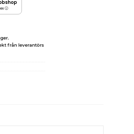
bbshop
dex
ager.
ekt från leverantörs