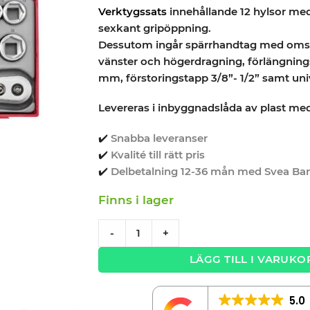
Verktygssats
innehållande 12 hylsor med 
sexkant gripöppning.
Dessutom ingår spärrhandtag med omst
vänster och högerdragning, förlängning
mm, förstoringstapp 3/8”- 1/2” samt uni
Levereras i inbyggnadslåda av plast me
✔️
Snabba leveranser
✔️
Kvalité till rätt pris
✔️
Delbetalning 12-36 mån med Svea Ba
Finns i lager
Verktygssats 18 delar Hylsnyckelsats 1/2'' 
-
+
LÄGG TILL I VARUKO
5.0