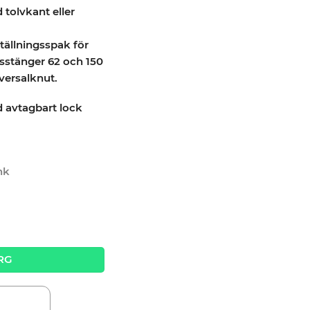
tolvkant eller
ällningsspak för
sstänger 62 och 150
versalknut.
d avtagbart lock
nk
TengTools TT1218-6 quantity
RG