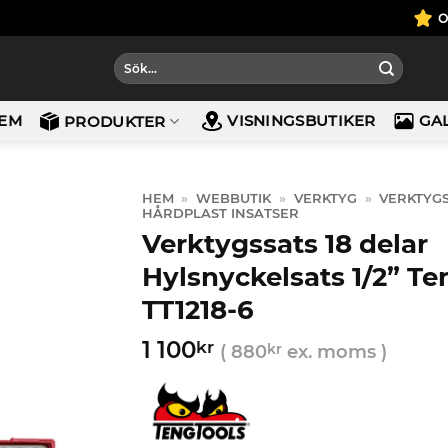
Sök
efter:
EM
VISNINGSBUTIKER
GA
PRODUKTER
HEM
»
WEBBUTIK
»
VERKTYG
»
VERKTYG
HÅRDPLAST INSATSER
Verktygssats 18 delar
Hylsnyckelsats 1/2” Te
TT1218-6
1 100
kr
(
880
kr
ex. moms )