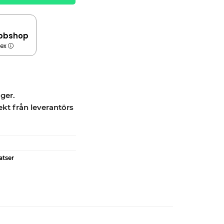
bbshop
dex
ager.
ekt från leverantörs
atser