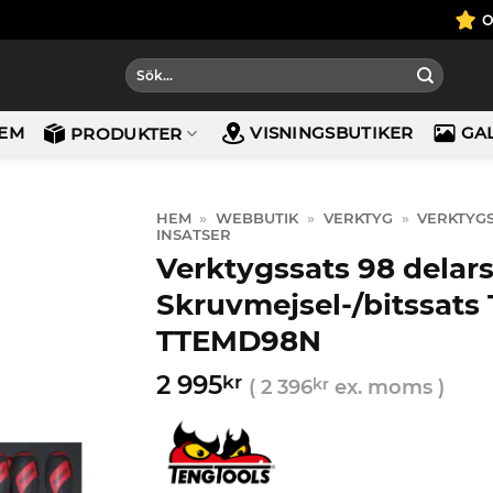
Sök
efter:
EM
VISNINGSBUTIKER
GA
PRODUKTER
HEM
»
WEBBUTIK
»
VERKTYG
»
VERKTYG
INSATSER
Verktygssats 98 delar
Skruvmejsel-/bitssats
TTEMD98N
2 995
kr
(
2 396
kr
ex. moms )