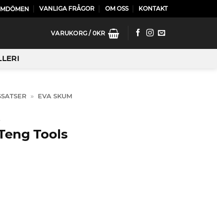
VANLIGA FRÅGOR
OM OSS
KONTAKT
OMDÖMEN
VARUKORG /
0
KR
LLERI
SSATSER
»
EVA SKUM
s
 Teng Tools