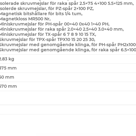
Isolerade skruvmejslar för raka spår 2.5×75 4×100 5.5×125 mm,
Isolerde skruvmejslar, för PZ-spår 2×100 PZ,
Magnetisk bitshållare för bits 1/4 tum,
Magnetkloss MR500 Nr,
Miniskruvmejslar för PH-spår 00×40 0x40 1×40 PH,
Miniskruvmejslar för raka spår 2.0×40 2.5×40 3.0×40 mm,
Miniskruvmejslar för TX-spår 6 7 8 9 10 15 TX,
Skruvmejslar för TPX-spår TPX10 15 20 25 30,
Skruvmejslar med genomgående klinga, för PH-spår PH2x100 
Skruvmejslar med genomgående klinga, för raka spår 6.5×100
2.83 kg
375 mm
50 mm
570 mm