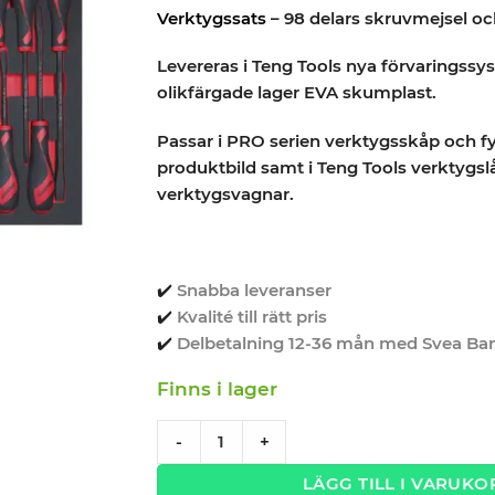
Verktygssats
– 98 delars skruvmejsel och
Levereras i Teng Tools nya förvaringssyst
olikfärgade lager EVA skumplast.
Passar i PRO serien verktygsskåp och fyl
produktbild samt i Teng Tools verktygsl
verktygsvagnar.
✔️
Snabba leveranser
✔️
Kvalité till rätt pris
✔️
Delbetalning 12-36 mån med Svea Ba
Finns i lager
Verktygssats 98 delars Skruvmejsel-/bits
-
+
LÄGG TILL I VARUKO