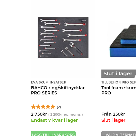
Slut i lager
EVA SKUM INSATSER
TILLBEHÖR PRO SER
lar
BAHCO ring/skiftnycklar
Tool foam skumi
ts
PRO SERIES
PRO
5
(2)
Betygsatt
5
2 750
kr
Från
250
kr
moms )
(
2 200
kr
ex. moms )
av 5
Endast 7 kvar i lager
Slut i lager
ORG
LÄGG TILL I VARUKORG
VÄLJ ALTERNAT