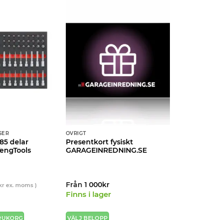
SER
ÖVRIGT
85 delar
Presentkort fysiskt
TengTools
GARAGEINREDNING.SE
Från
1 000
kr
kr
ex. moms )
Finns i lager
ARUKORG
VÄLJ BELOPP