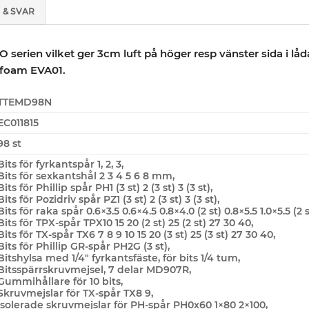
 & SVAR
 serien vilket ger 3cm luft på höger resp vänster sida i lå
foam EVA01.
TTEMD98N
EC011815
98 st
Bits för fyrkantspår 1, 2, 3,
Bits för sexkantshål 2 3 4 5 6 8 mm,
Bits för Phillip spår PH1 (3 st) 2 (3 st) 3 (3 st),
Bits för Pozidriv spår PZ1 (3 st) 2 (3 st) 3 (3 st),
Bits för raka spår 0.6×3.5 0.6×4.5 0.8×4.0 (2 st) 0.8×5.5 1.0×5.5 (2 
Bits för TPX-spår TPX10 15 20 (2 st) 25 (2 st) 27 30 40,
Bits för TX-spår TX6 7 8 9 10 15 20 (3 st) 25 (3 st) 27 30 40,
Bits för Phillip GR-spår PH2G (3 st),
Bitshylsa med 1/4″ fyrkantsfäste, för bits 1/4 tum,
Bitsspärrskruvmejsel, 7 delar MD907R,
Gummihållare för 10 bits,
Skruvmejslar för TX-spår TX8 9,
Isolerade skruvmejslar för PH-spår PH0x60 1×80 2×100,