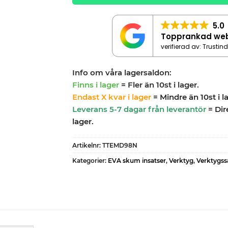
5.0
Topprankad we
verifierad av: Trustin
Info om våra lagersaldon:
Finns i lager
= Fler än 10st i lager.
Endast X kvar i lager
= Mindre än 10st i l
Leverans 5-7 dagar från leverantör
= Dir
lager.
Artikelnr:
TTEMD98N
Kategorier:
EVA skum insatser
,
Verktyg
,
Verktygss