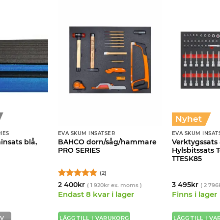
Nyhet
IES
EVA SKUM INSATSER
EVA SKUM INSAT
nsats blå,
BAHCO dorn/såg/hammare
Verktygssats 
PRO SERIES
Hylsbitssats 
TTESK85
(2)
Betygsatt
5
2 400
kr
3 495
kr
(
1 920
kr
ex. moms )
(
2 796
av 5
Endast 8 kvar i lager
Finns i lager
IV
LÄGG TILL I VARUKORG
LÄGG TILL I V