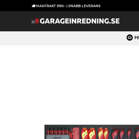
Skip
MAXFRAKT 990:- | SNABB LEVERANS
to
content
H