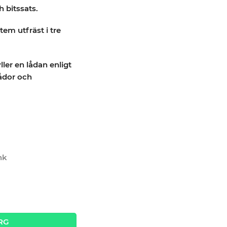
 bitssats.
em utfräst i tre
ler en lådan enligt
ådor och
nk
sats Teng Tools TTEMD98N quantity
RG