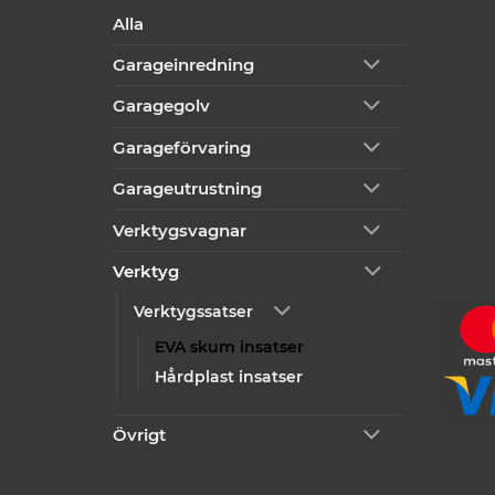
Alla
Garageinredning
Garagegolv
Garageförvaring
Garageutrustning
Verktygsvagnar
Verktyg
Verktygssatser
EVA skum insatser
Hårdplast insatser
Övrigt