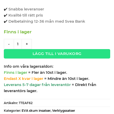
✔️
Snabba leveranser
✔️
Kvalité till rätt pris
✔️
Delbetalning 12-36 mån med Svea Bank
Finns i lager
Verktygssats 62 delar U-ringnyckel/hylssats TengTools TTE
-
+
LÄGG TILL I VARUKORG
Info om våra lagersaldon:
Finns i lager
= Fler än 10st i lager.
Endast X kvar i lager
= Mindre än 10st i lager.
Leverans 5-7 dagar från leverantör
= Direkt från
leverantörs lager.
Artikelnr:
TTEAF62
Kategorier:
EVA skum insatser
,
Verktygssatser