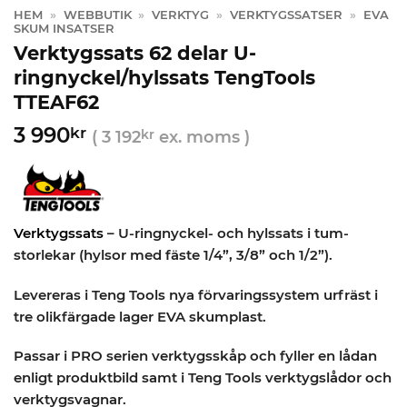
HEM
»
WEBBUTIK
»
VERKTYG
»
VERKTYGSSATSER
»
EVA
SKUM INSATSER
Verktygssats 62 delar U-
ringnyckel/hylssats TengTools
TTEAF62
3 990
kr
(
3 192
kr
ex. moms )
Verktygssats
– U-ringnyckel- och hylssats i tum-
storlekar (hylsor med fäste 1/4”, 3/8” och 1/2”).
Levereras i Teng Tools nya förvaringssystem urfräst i
tre olikfärgade lager EVA skumplast.
Passar i PRO serien verktygsskåp och fyller en lådan
enligt produktbild samt i Teng Tools verktygslådor och
verktygsvagnar.