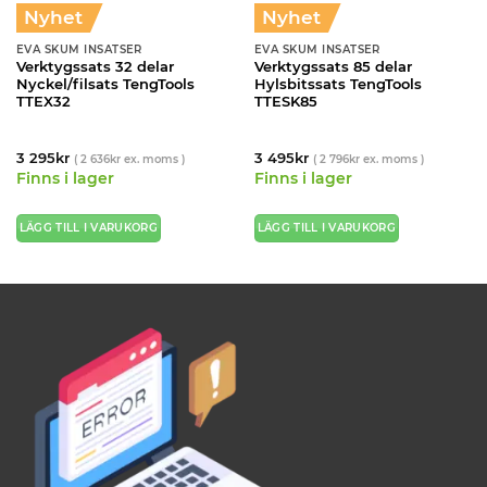
Nyhet
Nyhet
EVA SKUM INSATSER
EVA SKUM INSATSER
Verktygssats 32 delar
Verktygssats 85 delar
Nyckel/filsats TengTools
Hylsbitssats TengTools
TTEX32
TTESK85
3 295
kr
3 495
kr
(
2 636
kr
ex. moms )
(
2 796
kr
ex. moms )
Finns i lager
Finns i lager
LÄGG TILL I VARUKORG
LÄGG TILL I VARUKORG