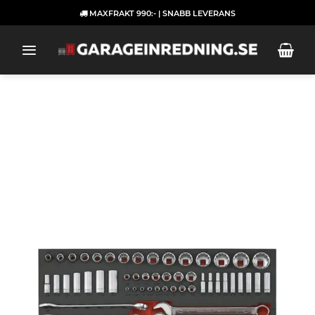
Skip
MAXFRAKT 990:- | SNABB LEVERANS
to
content