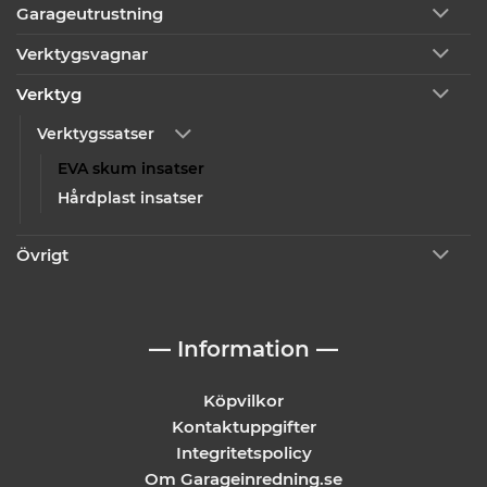
Garageutrustning
Verktygsvagnar
Verktyg
Verktygssatser
EVA skum insatser
Hårdplast insatser
Övrigt
— Information —
Köpvilkor
Kontaktuppgifter
Integritetspolicy
Om Garageinredning.se