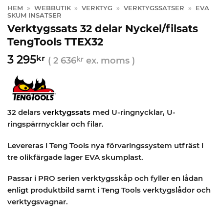
HEM
»
WEBBUTIK
»
VERKTYG
»
VERKTYGSSATSER
»
EVA
SKUM INSATSER
Verktygssats 32 delar Nyckel/filsats
TengTools TTEX32
3 295
kr
(
2 636
kr
ex. moms )
32 delars
verktygssats
med U-ringnycklar, U-
ringspärrnycklar och filar.
Levereras i Teng Tools nya förvaringssystem utfräst i
tre olikfärgade lager EVA skumplast.
Passar i PRO serien verktygsskåp och fyller en lådan
enligt produktbild samt i Teng Tools verktygslådor och
verktygsvagnar.