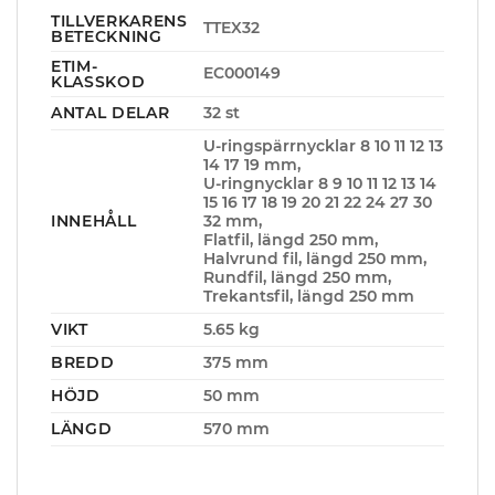
TILLVERKARENS
TTEX32
BETECKNING
ETIM-
EC000149
KLASSKOD
ANTAL DELAR
32 st
U-ringspärrnycklar 8 10 11 12 13
14 17 19 mm,
U-ringnycklar 8 9 10 11 12 13 14
15 16 17 18 19 20 21 22 24 27 30
INNEHÅLL
32 mm,
Flatfil, längd 250 mm,
Halvrund fil, längd 250 mm,
Rundfil, längd 250 mm,
Trekantsfil, längd 250 mm
VIKT
5.65 kg
BREDD
375 mm
HÖJD
50 mm
LÄNGD
570 mm