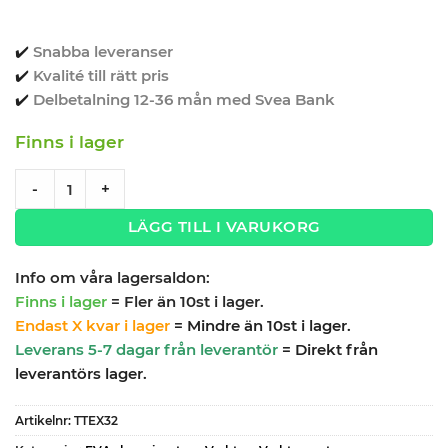
✔️
Snabba leveranser
✔️
Kvalité till rätt pris
✔️
Delbetalning 12-36 mån med Svea Bank
Finns i lager
Verktygssats 32 delar Nyckel/filsats TengTools TTEX32 quant
-
+
LÄGG TILL I VARUKORG
Info om våra lagersaldon:
Finns i lager
= Fler än 10st i lager.
Endast X kvar i lager
= Mindre än 10st i lager.
Leverans 5-7 dagar från leverantör
= Direkt från
leverantörs lager.
Artikelnr:
TTEX32