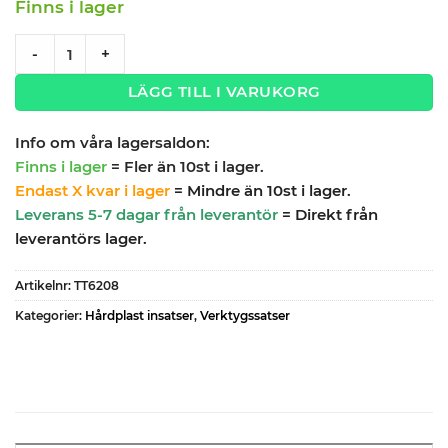
Finns i lager
Verktygssats 8 delar fasta nycklar TengTools TT6208 quanti
-
+
LÄGG TILL I VARUKORG
Info om våra lagersaldon:
Finns i lager
= Fler än 10st i lager.
Endast X kvar i lager
= Mindre än 10st i lager.
Leverans 5-7 dagar från leverantör
= Direkt från
leverantörs lager.
Artikelnr:
TT6208
Kategorier:
Hårdplast insatser
,
Verktygssatser