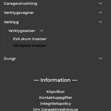
Garageutrustning
Verktygsvagnar
Verktyg
Verktygssatser
EVA skum insatser
Hårdplast insatser
Övrigt
— Information —
Köpvilkor
Kontaktuppgifter
Integritetspolicy
Om Garageinredning.se