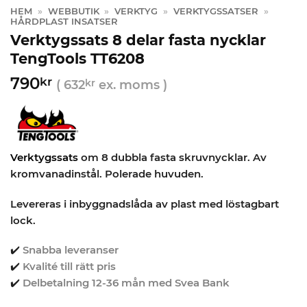
HEM
»
WEBBUTIK
»
VERKTYG
»
VERKTYGSSATSER
»
HÅRDPLAST INSATSER
Verktygssats 8 delar fasta nycklar
TengTools TT6208
790
kr
(
632
kr
ex. moms )
Verktygssats
om 8 dubbla fasta skruvnycklar. Av
kromvanadinstål. Polerade huvuden.
Levereras i inbyggnadslåda av plast med löstagbart
lock.
✔️
Snabba leveranser
✔️
Kvalité till rätt pris
✔️
Delbetalning 12-36 mån med Svea Bank