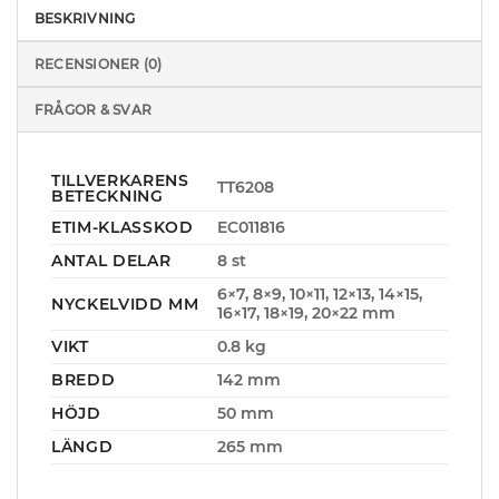
BESKRIVNING
RECENSIONER (0)
FRÅGOR & SVAR
TILLVERKARENS
TT6208
BETECKNING
ETIM-KLASSKOD
EC011816
ANTAL DELAR
8 st
6×7, 8×9, 10×11, 12×13, 14×15,
NYCKELVIDD MM
16×17, 18×19, 20×22 mm
VIKT
0.8 kg
BREDD
142 mm
HÖJD
50 mm
LÄNGD
265 mm