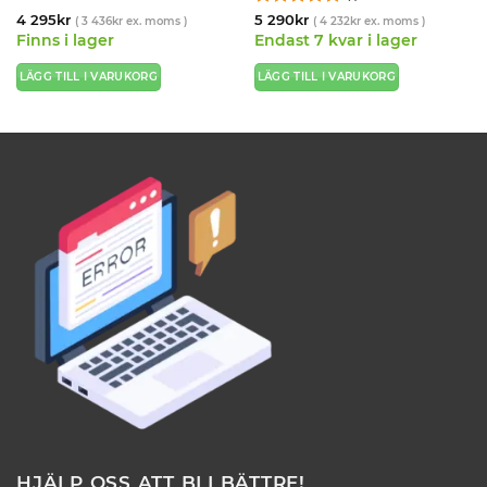
Betygsatt
5
4 295
kr
5 290
kr
(
3 436
kr
ex. moms )
(
4 232
kr
ex. moms )
av 5
Finns i lager
Endast 7 kvar i lager
LÄGG TILL I VARUKORG
LÄGG TILL I VARUKORG
HJÄLP OSS ATT BLI BÄTTRE!