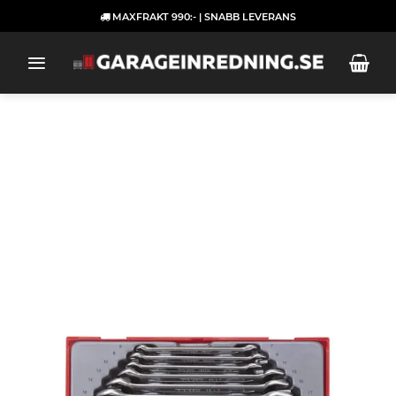
Skip
MAXFRAKT 990:- | SNABB LEVERANS
to
content