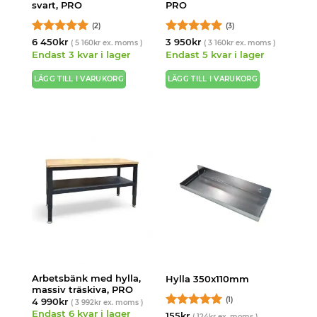
svart, PRO
PRO
(2)
(3)
Betygsatt
5
Betygsatt
5
6 450
kr
3 950
kr
(
5 160
kr
ex. moms )
(
3 160
kr
ex. moms )
av 5
av 5
Endast 3 kvar i lager
Endast 5 kvar i lager
LÄGG TILL I VARUKORG
LÄGG TILL I VARUKORG
Arbetsbänk med hylla,
Hylla 350x110mm
massiv träskiva, PRO
(1)
4 990
kr
(
3 992
kr
ex. moms )
Endast 6 kvar i lager
Betygsatt
5
155
kr
(
124
kr
ex. moms )