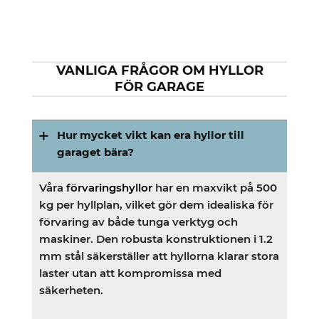
VANLIGA FRÅGOR OM HYLLOR
FÖR GARAGE
Hur mycket vikt kan era hyllor till
garaget bära?
Våra
förvaringshyllor
har en maxvikt på 500
kg per hyllplan, vilket gör dem idealiska för
förvaring av både tunga verktyg och
maskiner. Den robusta konstruktionen i 1.2
mm stål säkerställer att hyllorna klarar stora
laster utan att kompromissa med
säkerheten.