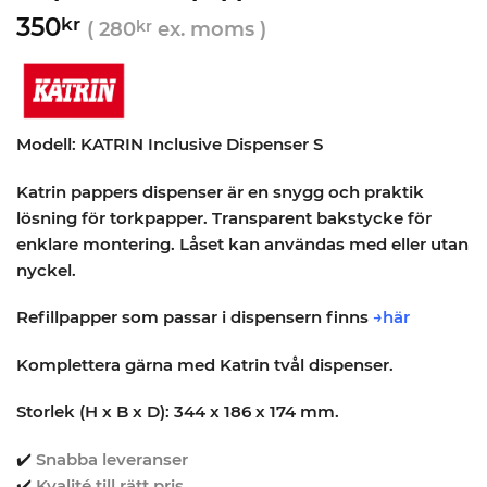
350
kr
(
280
kr
ex. moms )
Modell: KATRIN Inclusive Dispenser S
Katrin pappers dispenser är en snygg och praktik
lösning för torkpapper. Transparent bakstycke för
enklare montering. Låset kan användas med eller utan
nyckel.
Refillpapper som passar i dispensern finns
→här
Komplettera gärna med Katrin tvål dispenser.
Storlek (H x B x D): 344 x 186 x 174 mm.
✔️
Snabba leveranser
✔️
Kvalité till rätt pris