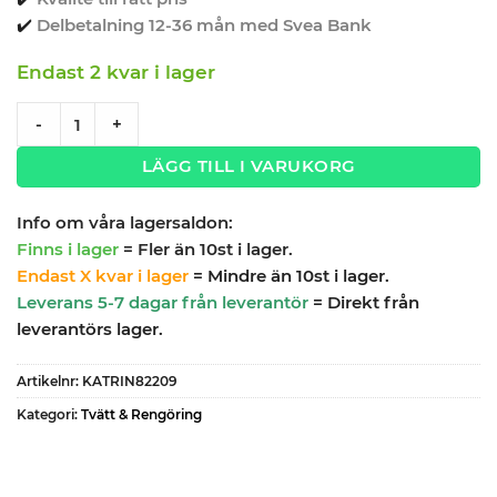
✔️
Delbetalning 12-36 mån med Svea Bank
Endast 2 kvar i lager
Dispenser torkpapper vit KATRIN quantity
-
+
LÄGG TILL I VARUKORG
Info om våra lagersaldon:
Finns i lager
= Fler än 10st i lager.
Endast X kvar i lager
= Mindre än 10st i lager.
Leverans 5-7 dagar från leverantör
= Direkt från
leverantörs lager.
Artikelnr:
KATRIN82209
Kategori:
Tvätt & Rengöring