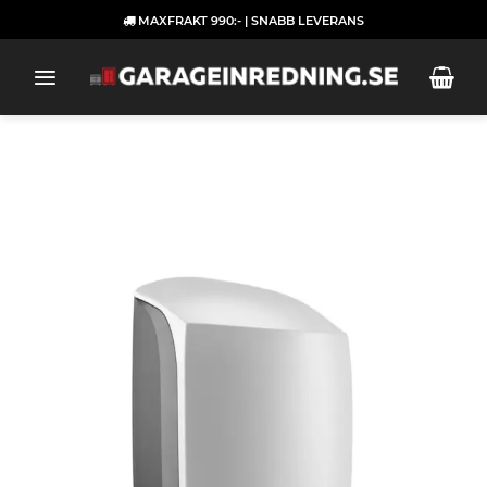
Skip
MAXFRAKT 990:- | SNABB LEVERANS
to
content