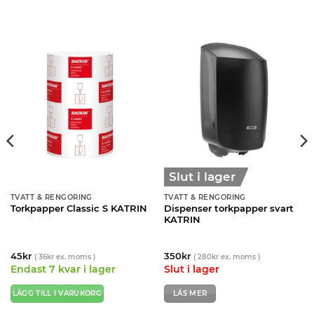
Slut i lager
TVÄTT & RENGÖRING
TVÄTT & RENGÖRING
Dispenser torkpapper svart
Torkpapper Classic S KATRIN
KATRIN
45
kr
350
kr
(
36
kr
ex. moms )
(
280
kr
ex. moms )
Endast 7 kvar i lager
Slut i lager
LÄGG TILL I VARUKORG
LÄS MER