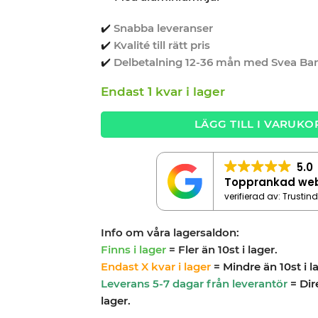
✔️
Snabba leveranser
✔️
Kvalité till rätt pris
✔️
Delbetalning 12-36 mån med Svea Ba
Endast 1 kvar i lager
LÄGG TILL I VARUKO
5.0
Topprankad we
verifierad av: Trustin
Info om våra lagersaldon:
Finns i lager
= Fler än 10st i lager.
Endast X kvar i lager
= Mindre än 10st i l
Leverans 5-7 dagar från leverantör
= Dir
lager.