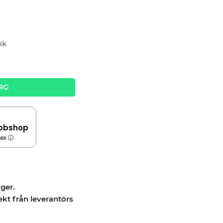
nk
RG
bbshop
dex
ager.
ekt från leverantörs