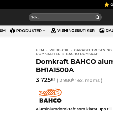
Sök
efter:
EM
VISNINGSBUTIKER
GA
PRODUKTER
HEM
»
WEBBUTIK
»
GARAGEUTRUSTNING
DOMKRAFTER
»
BACHO DOMKRAFT
Domkraft BAHCO alu
BH1A1500A
3 725
kr
(
2 980
kr
ex. moms )
Aluminiumdomkraft som klarar upp till 