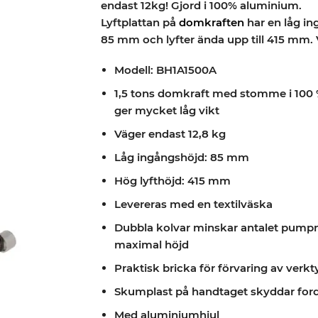
endast 12kg! Gjord i 100% aluminium.
Lyftplattan på
domkraften
har en låg in
85 mm och lyfter ända upp till 415 mm. 
Modell: BH1A1500A
1,5 tons domkraft med stomme i 10
ger mycket låg vikt
Väger endast 12,8 kg
Låg ingångshöjd: 85 mm
Hög lyfthöjd: 415 mm
Levereras med en textilväska
Dubbla kolvar minskar antalet pumpni
maximal höjd
Praktisk bricka för förvaring av verkt
Skumplast på handtaget skyddar for
Med aluminiumhjul