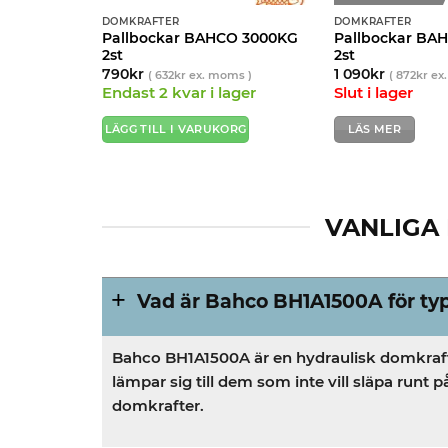
DOMKRAFTER
DOMKRAFTER
Pallbockar BAHCO 3000KG
Pallbockar BA
2st
2st
790
kr
1 090
kr
(
632
kr
ex. moms )
(
872
kr
ex.
Endast 2 kvar i lager
Slut i lager
LÄGG TILL I VARUKORG
LÄS MER
VANLIGA
Vad är Bahco BH1A1500A för ty
Bahco BH1A1500A är en hydraulisk domkraft (
lämpar sig till dem som inte vill släpa runt
domkrafter.