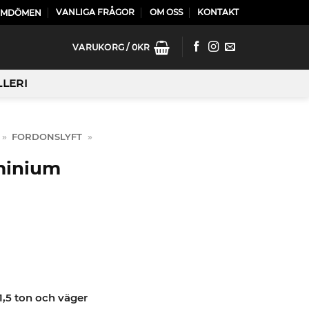
VANLIGA FRÅGOR
OM OSS
KONTAKT
OMDÖMEN
VARUKORG /
0
KR
LLERI
»
FORDONSLYFT
»
minium
1,5 ton och väger