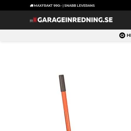
Skip
MAXFRAKT 990:- | SNABB LEVERANS
to
content
H