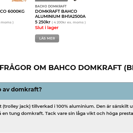
BACHO DOMKRAFT
HCO 6000KG
DOMKRAFT BAHCO
ALUMINIUM BH1A2500A
5 250
kr
 moms )
(
4 200
kr
ex. moms )
Slut i lager
LÄS MER
 FRÅGOR OM BAHCO DOMKRAFT (BH
p av domkraft?
trolley jack) tillverkad i 100% aluminium. Den är särskilt 
 på en tung domkraft. Tack vare sin låga vikt och höga pres