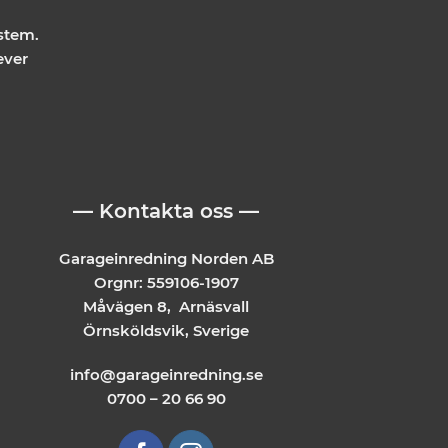
stem.
ever
— Kontakta oss —
Garageinredning Norden AB
Orgnr: 559106-1907
Måvägen 8, Arnäsvall
Örnsköldsvik, Sverige
info@garageinredning.se
0700 – 20 66 90