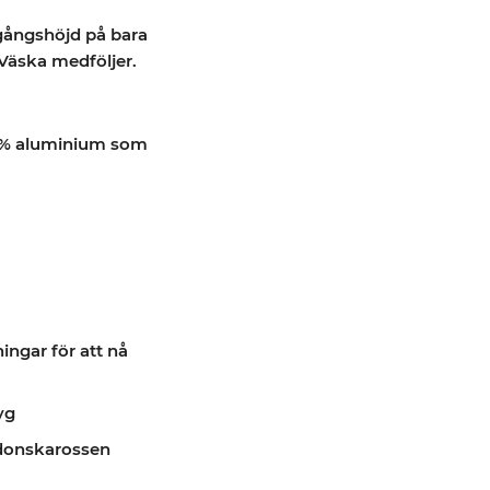
gångshöjd på bara
Väska medföljer.
0 % aluminium som
ngar för att nå
yg
donskarossen