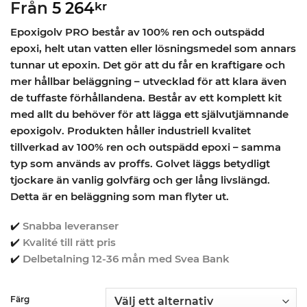
Från
5 264
kr
Epoxigolv PRO består av 100% ren och outspädd
epoxi, helt utan vatten eller lösningsmedel som annars
tunnar ut epoxin. Det gör att du får en kraftigare och
mer hållbar beläggning – utvecklad för att klara även
de tuffaste förhållandena. Består av ett komplett kit
med allt du behöver för att lägga ett självutjämnande
epoxigolv. Produkten håller industriell kvalitet
tillverkad av 100% ren och outspädd epoxi – samma
typ som används av proffs. Golvet läggs betydligt
tjockare än vanlig golvfärg och ger lång livslängd.
Detta är en beläggning som man flyter ut.
✔️
Snabba leveranser
✔️
Kvalité till rätt pris
✔️
Delbetalning 12-36 mån med Svea Bank
Färg