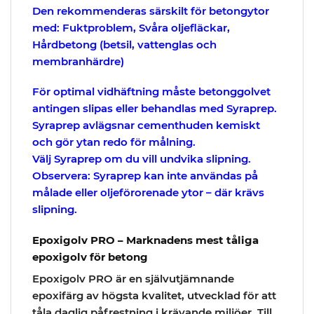
Den rekommenderas särskilt för betongytor
med:
Fuktproblem,
Svåra oljefläckar,
Hårdbetong
(betsil, vattenglas och
membranhärdre)
För optimal vidhäftning måste betonggolvet
antingen slipas eller behandlas med Syraprep.
Syraprep avlägsnar cementhuden kemiskt
och gör ytan redo för målning.
Välj Syraprep om du vill undvika slipning.
Observera:
Syraprep kan inte användas på
målade eller oljeförorenade ytor – där krävs
slipning.
Epoxigolv PRO – Marknadens mest tåliga
epoxigolv för betong
Epoxigolv PRO är en självutjämnande
epoxifärg av högsta kvalitet, utvecklad för att
tåla daglig påfrestning i krävande miljöer. Till