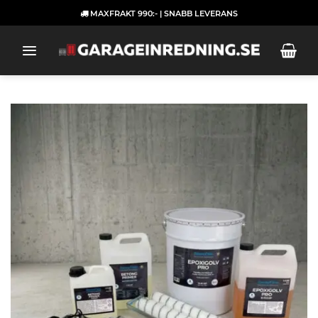
Skip
MAXFRAKT 990:- | SNABB LEVERANS
to
content