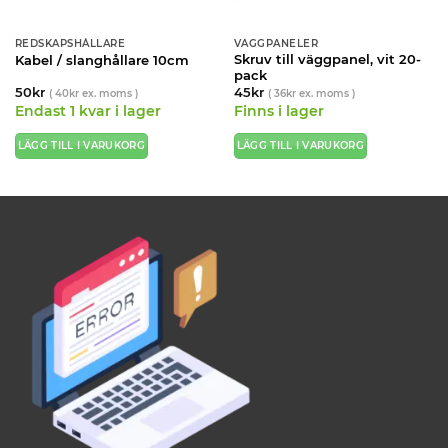
REDSKAPSHÅLLARE
VÄGGPANELER
Skruv till väggpanel, vit 20-
Kabel / slanghållare 10cm
pack
50
kr
45
kr
(
40
kr
ex. moms )
(
36
kr
ex. moms )
Endast 1 kvar i lager
Finns i lager
LÄGG TILL I VARUKORG
LÄGG TILL I VARUKORG