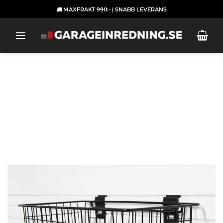
Skip
MAXFRAKT 990:- | SNABB LEVERANS
to
content