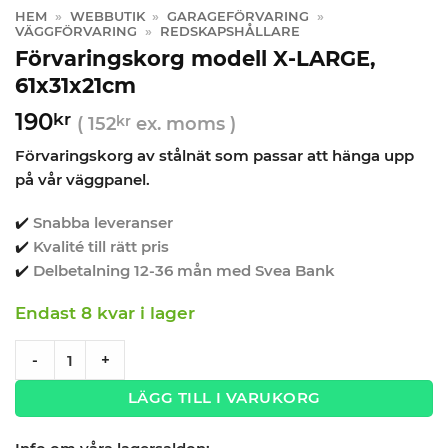
HEM
»
WEBBUTIK
»
GARAGEFÖRVARING
»
VÄGGFÖRVARING
»
REDSKAPSHÅLLARE
Förvaringskorg modell X-LARGE,
61x31x21cm
190
kr
(
152
kr
ex. moms )
Förvaringskorg av stålnät som passar att hänga upp
på vår väggpanel.
✔️
Snabba leveranser
✔️
Kvalité till rätt pris
✔️
Delbetalning 12-36 mån med Svea Bank
Endast 8 kvar i lager
Förvaringskorg modell X-LARGE, 61x31x21cm quantity
-
+
LÄGG TILL I VARUKORG