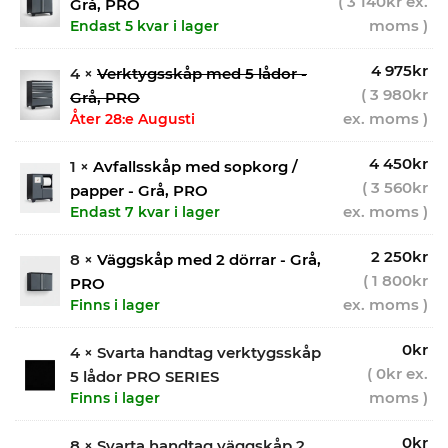
(
3 140
kr
ex.
Grå, PRO
moms )
Endast 5 kvar i lager
4 975
kr
4 ×
Verktygsskåp med 5 lådor -
(
3 980
kr
Grå, PRO
ex. moms )
Åter 28:e Augusti
4 450
kr
1 ×
Avfallsskåp med sopkorg /
(
3 560
kr
papper - Grå, PRO
ex. moms )
Endast 7 kvar i lager
2 250
kr
8 ×
Väggskåp med 2 dörrar - Grå,
(
1 800
kr
PRO
ex. moms )
Finns i lager
0
kr
4 × Svarta handtag verktygsskåp
(
0
kr
ex.
5 lådor PRO SERIES
moms )
Finns i lager
0
kr
8 × Svarta handtag väggskåp 2