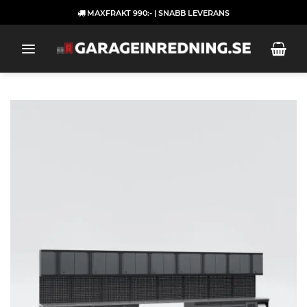
Skip
MAXFRAKT 990:- | SNABB LEVERANS
to
content