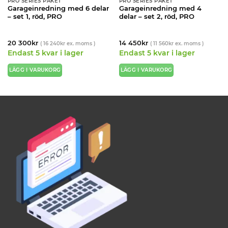
PRO SERIES PAKET
PRO SERIES PAKET
Garageinredning med 6 delar
Garageinredning med 4
– set 1, röd, PRO
delar – set 2, röd, PRO
20 300
kr
14 450
kr
(
16 240
kr
ex. moms )
(
11 560
kr
ex. moms )
Endast 5 kvar i lager
Endast 5 kvar i lager
LÄGG I VARUKORG
LÄGG I VARUKORG