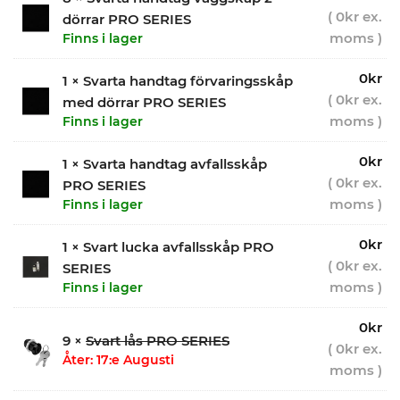
(
0
kr
ex.
dörrar PRO SERIES
moms )
Finns i lager
0
kr
1 × Svarta handtag förvaringsskåp
(
0
kr
ex.
med dörrar PRO SERIES
moms )
Finns i lager
0
kr
1 × Svarta handtag avfallsskåp
(
0
kr
ex.
PRO SERIES
moms )
Finns i lager
0
kr
1 × Svart lucka avfallsskåp PRO
(
0
kr
ex.
SERIES
moms )
Finns i lager
0
kr
9 ×
Svart lås PRO SERIES
(
0
kr
ex.
Åter: 17:e Augusti
moms )