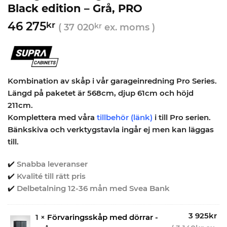
Black edition – Grå, PRO
46 275
kr
(
37 020
kr
ex. moms )
Kombination av skåp i vår garageinredning Pro Series.
Längd på paketet är 568cm, djup 61cm och höjd
211cm.
Komplettera med våra
tillbehör
(länk)
i till Pro serien.
Bänkskiva och verktygstavla ingår ej men kan läggas
till.
✔️
Snabba leveranser
✔️
Kvalité till rätt pris
✔️
Delbetalning 12-36 mån med Svea Bank
3 925
kr
1 ×
Förvaringsskåp med dörrar -