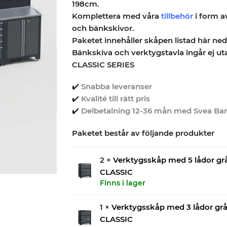
198cm.
Komplettera med våra
tillbehör
i form a
och bänkskivor.
Paketet innehåller skåpen listad här ned
Bänkskiva och verktygstavla ingår ej utan
CLASSIC SERIES
✔️
Snabba leveranser
✔️
Kvalité till rätt pris
✔️
Delbetalning 12-36 mån med Svea Ba
Paketet består av följande produkter
2 ×
Verktygsskåp med 5 lådor grå
CLASSIC
Finns i lager
1 ×
Verktygsskåp med 3 lådor grå
CLASSIC