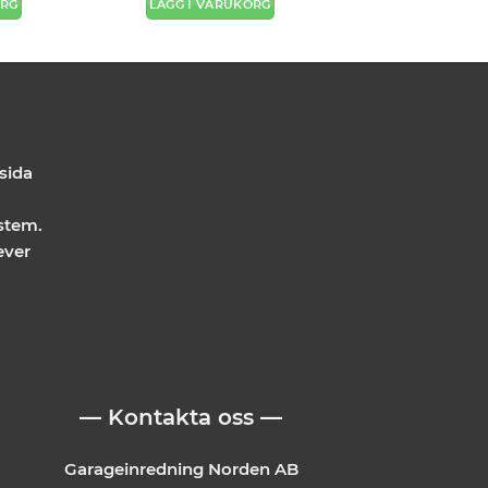
ORG
LÄGG I VARUKORG
 sida
stem.
ever
— Kontakta oss —
Garageinredning Norden AB