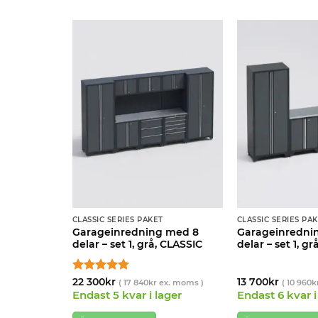
CLASSIC SERIES PAKET
CLASSIC SERIES PA
 med 4
Garageinredning med 8
Garageinredni
, CLASSIC
delar – set 1, grå, CLASSIC
delar – set 1, g
Betygsatt
5
22 300
kr
13 700
kr
 moms )
(
17 840
kr
ex. moms )
(
10 960
k
av 5
ager
Endast 5 kvar i lager
Endast 6 kvar i