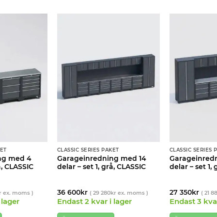
KET
CLASSIC SERIES PAKET
CLASSIC SERIES 
ng med 4
Garageinredning med 14
Garageinred
rå, CLASSIC
delar – set 1, grå, CLASSIC
delar – set 1,
36 600
kr
27 350
kr
r
ex. moms )
(
29 280
kr
ex. moms )
(
21 8
 lager
Endast 2 kvar i lager
Endast 3 kvar