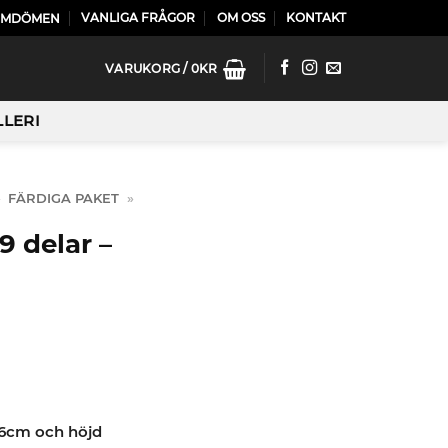
VANLIGA FRÅGOR
OM OSS
KONTAKT
OMDÖMEN
VARUKORG /
0
KR
LLERI
»
FÄRDIGA PAKET
»
 delar –
46cm och höjd