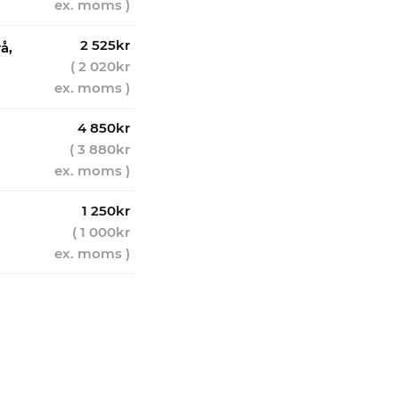
ex. moms )
2 525
kr
å,
(
2 020
kr
ex. moms )
4 850
kr
(
3 880
kr
ex. moms )
1 250
kr
(
1 000
kr
ex. moms )