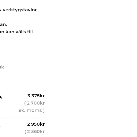
v verktygstavlor
an.
 kan väljs till.
nk
3 375
kr
,
(
2 700
kr
ex. moms )
2 950
kr
,
(
2 360
kr