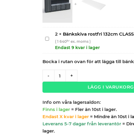
2
×
Bänkskiva rostfri 132cm CLASS
Bänkskiva
kr
(
1 640
ex. moms )
rostfri
Endast 9 kvar i lager
132cm
CLASSIC
Bocka i rutan ovan för att lägga till bänk
SERIES
Garageinredning med 9 delar – set 1, grå,
-
+
LÄGG I VARUKORG
Info om våra lagersaldon:
Finns i lager
= Fler än 10st i lager.
Endast X kvar i lager
= Mindre än 10st i l
Leverans 5-7 dagar från leverantör
= Dir
lager.