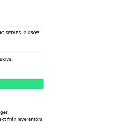
IC SERIES
2 050
kr
skiva.
 CLASSIC quantity
ager.
ekt från leverantörs