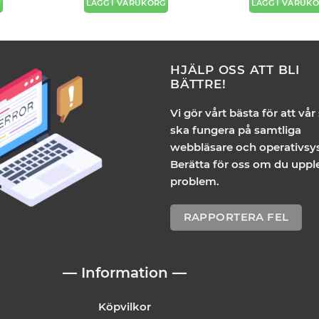
G
LÄGG I VARUKORG
LÄGG I VARUK
HJÄLP OSS ATT BLI
BÄTTRE!
Vi gör vårt bästa för att vår
ska fungera på samtliga
webbläsare och operativsy
Berätta för oss om du uppl
problem.
RAPPORTERA FEL
— Information —
Köpvilkor