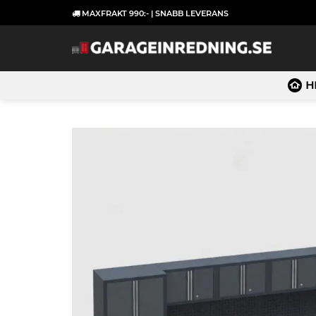
Skip
MAXFRAKT 990:- | SNABB LEVERANS
to
content
H