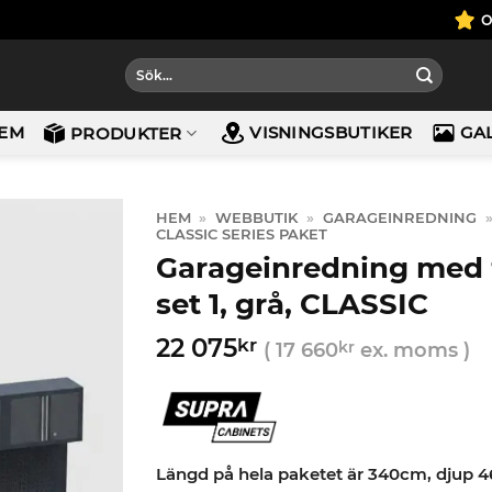
Sök
efter:
EM
VISNINGSBUTIKER
GA
PRODUKTER
HEM
»
WEBBUTIK
»
GARAGEINREDNING
CLASSIC SERIES PAKET
Garageinredning med 9
set 1, grå, CLASSIC
22 075
kr
(
17 660
kr
ex. moms )
Längd på hela paketet är 340cm, djup 