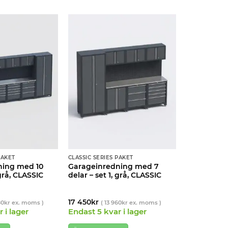
PAKET
CLASSIC SERIES PAKET
ning med 10
Garageinredning med 7
 grå, CLASSIC
delar – set 1, grå, CLASSIC
17 450
kr
80
kr
ex. moms )
(
13 960
kr
ex. moms )
 i lager
Endast 5 kvar i lager