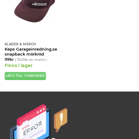
KLÄDER & MERCH
Keps Garageinredning.se
snapback mörkröd
99
kr
(
79.20
kr
ex. moms )
Finns i lager
LÄGG TILL I VARUKORG