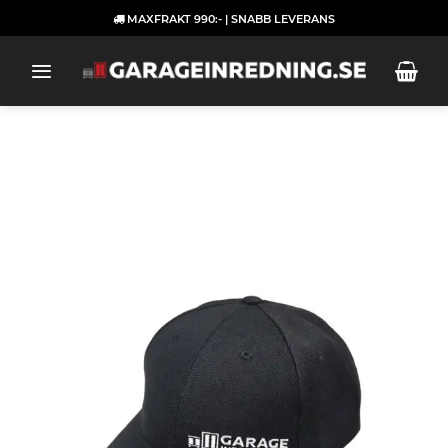
Skip
MAXFRAKT 990:- | SNABB LEVERANS
to
content