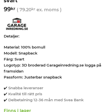
svart
99
kr
(
79.20
kr
ex. moms )
Detaljer:
Material: 100% bomull
Modell: Snapback
Färg: Svart
Logotyp: 3D broderad Garageinredning.se logga på
framsidan
Passform: Justerbar snapback
✔️
Snabba leveranser
✔️
Kvalité till rätt pris
✔️
Delbetalning 12-36 mån med Svea Bank
Finns i lager