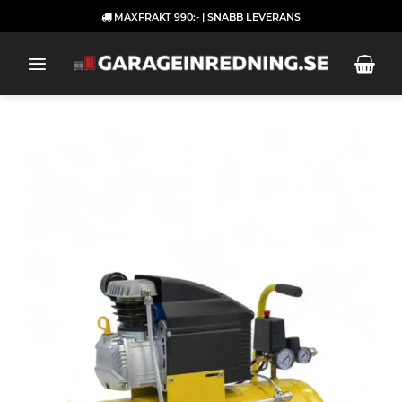
Skip
MAXFRAKT 990:- | SNABB LEVERANS
to
content