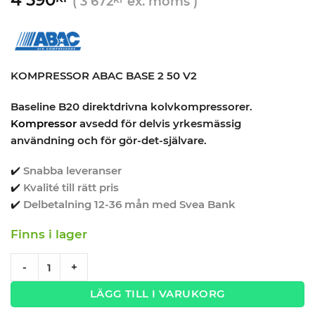
(
3 672
ex. moms )
KOMPRESSOR ABAC BASE 2 50 V2
Baseline B20 direktdrivna kolvkompressorer.
Kompressor
avsedd för delvis yrkesmässig
användning och för gör-det-självare.
✔️
Snabba leveranser
✔️
Kvalité till rätt pris
✔️
Delbetalning 12-36 mån med Svea Bank
Finns i lager
Kompressor ABAC Baseline B20 50L 1500W quantity
-
+
LÄGG TILL I VARUKORG