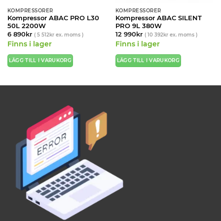
KOMPRESSORER
KOMPRESSORER
Kompressor ABAC PRO L30
Kompressor ABAC SILENT
50L 2200W
PRO 9L 380W
6 890
kr
12 990
kr
(
5 512
kr
ex. moms )
(
10 392
kr
ex. moms )
Finns i lager
Finns i lager
LÄGG TILL I VARUKORG
LÄGG TILL I VARUKORG