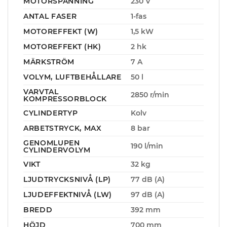
MOTORSPÄNNING
230 V
ANTAL FASER
1-fas
MOTOREFFEKT (W)
1,5 kW
MOTOREFFEKT (HK)
2 hk
MÄRKSTRÖM
7 A
VOLYM, LUFTBEHÅLLARE
50 l
VARVTAL
2850 r/min
KOMPRESSORBLOCK
CYLINDERTYP
Kolv
ARBETSTRYCK, MAX
8 bar
GENOMLUPEN
190 l/min
CYLINDERVOLYM
VIKT
32 kg
LJUDTRYCKSNIVÅ (LP)
77 dB (A)
LJUDEFFEKTNIVÅ (LW)
97 dB (A)
BREDD
392 mm
HÖJD
700 mm