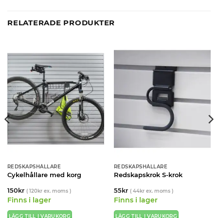
RELATERADE PRODUKTER
REDSKAPSHÅLLARE
REDSKAPSHÅLLARE
Cykelhållare med korg
Redskapskrok S-krok
150
kr
55
kr
(
120
kr
ex. moms )
(
44
kr
ex. moms )
Finns i lager
Finns i lager
LÄGG TILL I VARUKORG
LÄGG TILL I VARUKORG