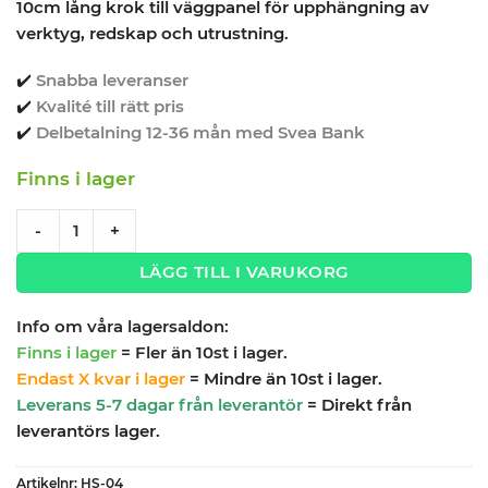
10cm lång krok till väggpanel för upphängning av
verktyg, redskap och utrustning.
✔️
Snabba leveranser
✔️
Kvalité till rätt pris
✔️
Delbetalning 12-36 mån med Svea Bank
Finns i lager
Redskapskrok singel 10cm quantity
-
+
LÄGG TILL I VARUKORG
Info om våra lagersaldon:
Finns i lager
= Fler än 10st i lager.
Endast X kvar i lager
= Mindre än 10st i lager.
Leverans 5-7 dagar från leverantör
= Direkt från
leverantörs lager.
Artikelnr:
HS-04