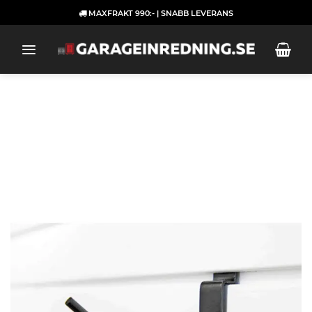
Skip
MAXFRAKT 990:- | SNABB LEVERANS
to
content