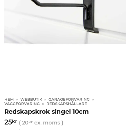
HEM
»
WEBBUTIK
»
GARAGEFÖRVARING
»
VÄGGFÖRVARING
»
REDSKAPSHÅLLARE
Redskapskrok singel 10cm
25
kr
(
20
kr
ex. moms )