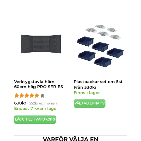
Verktygstavla hörn
Plastbackar set om 5st
60cm hög PRO SERIES
Från
330
kr
Finns i lager
(1)
Betygsatt
5
690
kr
(
552
kr
ex. moms )
VÄLJ ALTERNATIV
av 5
Endast 7 kvar i lager
Den
här
LÄGG TILL I VARUKORG
produkten
har
flera
VARFÖR VÄLJA EN