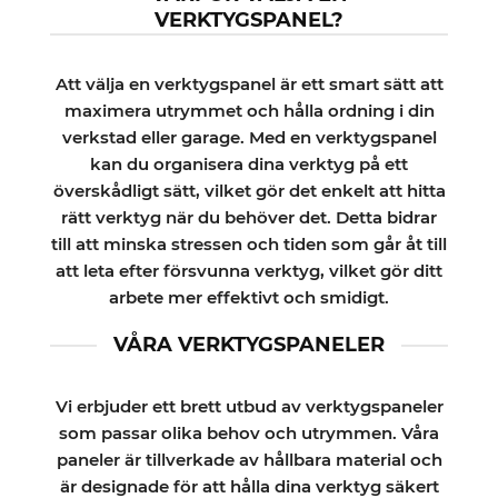
varianter.
VERKTYGSPANEL?
De
olika
alternativen
Att välja en verktygspanel är ett smart sätt att
kan
maximera utrymmet och hålla ordning i din
väljas
verkstad eller garage. Med en verktygspanel
på
produktsidan
kan du organisera dina verktyg på ett
överskådligt sätt, vilket gör det enkelt att hitta
rätt verktyg när du behöver det. Detta bidrar
till att minska stressen och tiden som går åt till
att leta efter försvunna verktyg, vilket gör ditt
arbete mer effektivt och smidigt.
VÅRA VERKTYGSPANELER
Vi erbjuder ett brett utbud av verktygspaneler
som passar olika behov och utrymmen. Våra
paneler är tillverkade av hållbara material och
är designade för att hålla dina verktyg säkert