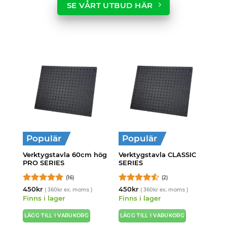
SE VÅRT UTBUD HÄR
Populär
Populär
Verktygstavla 60cm hög
Verktygstavla CLASSIC
PRO SERIES
SERIES
(16)
(2)
Betygsatt
Betygsatt
450
kr
450
kr
(
360
kr
ex. moms )
(
360
kr
ex. moms )
4.88
av 5
4.5
av 5
Finns i lager
Finns i lager
LÄGG TILL I VARUKORG
LÄGG TILL I VARUKORG