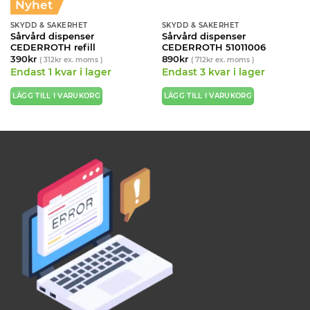
Nyhet
SKYDD & SÄKERHET
SKYDD & SÄKERHET
Sårvård dispenser
Sårvård dispenser
CEDERROTH refill
CEDERROTH 51011006
390
kr
890
kr
(
312
kr
ex. moms )
(
712
kr
ex. moms )
Endast 1 kvar i lager
Endast 3 kvar i lager
LÄGG TILL I VARUKORG
LÄGG TILL I VARUKORG