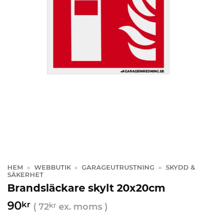
HEM
»
WEBBUTIK
»
GARAGEUTRUSTNING
»
SKYDD &
SÄKERHET
Brandsläckare skylt 20x20cm
90
kr
(
72
kr
ex. moms )