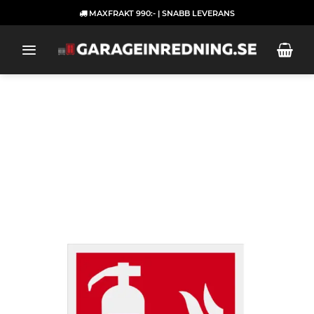
Skip
MAXFRAKT 990:- | SNABB LEVERANS
to
content