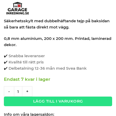
Säkerhetsskylt med dubbelhäftande tejp på baksidan
så bara att fästa direkt mot vägg.
0,8 mm aluminium, 200 x 200 mm. Printad, laminerad
dekor.
✔️
Snabba leveranser
✔️
Kvalité till rätt pris
✔️
Delbetalning 12-36 mån med Svea Bank
Endast 7 kvar i lager
Brandsläckare skylt 20x20cm quantity
-
+
LÄGG TILL I VARUKORG
Info om våra lagersaldon: