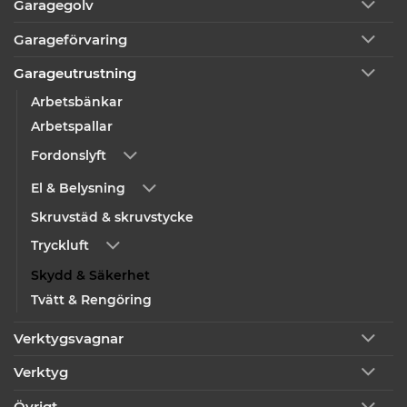
Garagegolv
Garageförvaring
Garageutrustning
Arbetsbänkar
Arbetspallar
Fordonslyft
El & Belysning
Skruvstäd & skruvstycke
Tryckluft
Skydd & Säkerhet
Tvätt & Rengöring
Verktygsvagnar
Verktyg
Övrigt