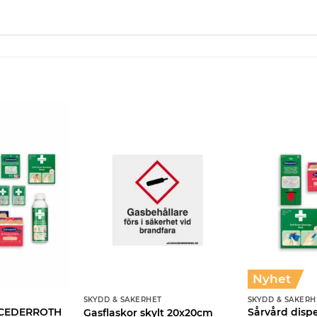
Nyhet
SKYDD & SÄKERHET
SKYDD & SÄKERH
n CEDERROTH
Sårvård disp
Gasflaskor skylt 20x20cm