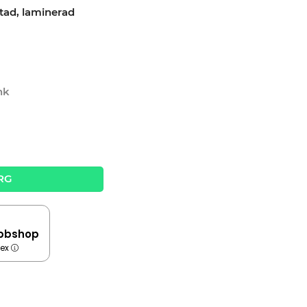
tad, laminerad
nk
RG
bbshop
dex