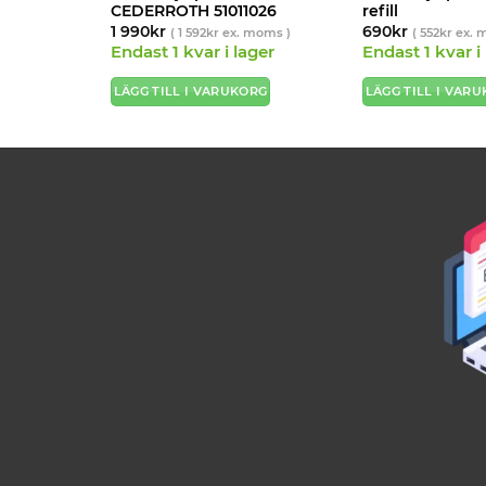
006
CEDERROTH 51011026
refill
1 990
kr
690
kr
s )
(
1 592
kr
ex. moms )
(
552
kr
ex. 
ager
Endast 1 kvar i lager
Endast 1 kvar i
ORG
LÄGG TILL I VARUKORG
LÄGG TILL I VAR