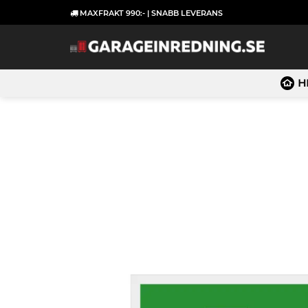
Skip
MAXFRAKT 990:- | SNABB LEVERANS
to
content
H