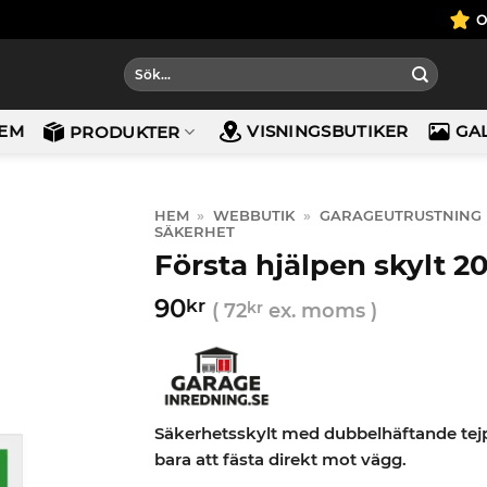
Sök
efter:
EM
VISNINGSBUTIKER
GA
PRODUKTER
HEM
»
WEBBUTIK
»
GARAGEUTRUSTNING
SÄKERHET
Första hjälpen skylt 
90
kr
(
72
kr
ex. moms )
Säkerhetsskylt med dubbelhäftande tej
bara att fästa direkt mot vägg.