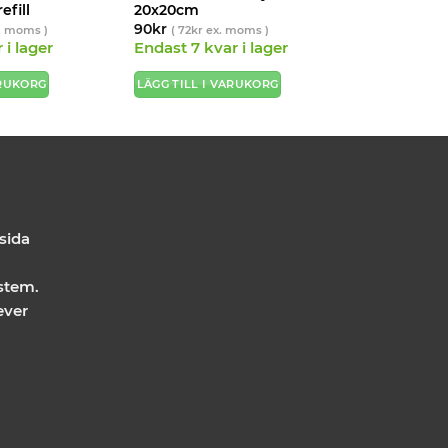
fill
20x20cm
90
kr
. moms )
(
72
kr
ex. moms )
 i lager
Endast 7 kvar i lager
ARUKORG
LÄGG TILL I VARUKORG
 sida
stem.
ever