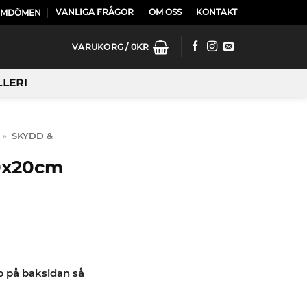
VANLIGA FRÅGOR
OM OSS
KONTAKT
OMDÖMEN
VARUKORG /
0
KR
LLERI
»
SKYDD &
20x20cm
p på baksidan så