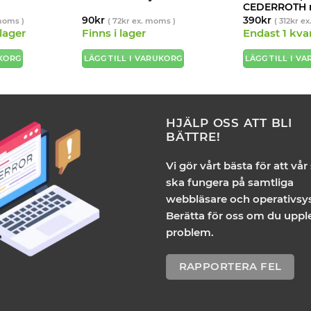
CEDERROTH re
90
kr
390
kr
moms )
(
72
kr
ex. moms )
(
312
kr
ex
 lager
Finns i lager
Endast 1 kvar
UKORG
LÄGG TILL I VARUKORG
LÄGG TILL I V
HJÄLP OSS ATT BLI
BÄTTRE!
Vi gör vårt bästa för att vår
ska fungera på samtliga
webbläsare och operativsy
Berätta för oss om du uppl
problem.
RAPPORTERA FEL