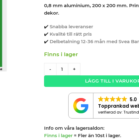
0,8 mm aluminium, 200 x 200 mm. Prin
dekor.
✔️
Snabba leveranser
✔️
Kvalité till rätt pris
✔️
Delbetalning 12-36 mån med Svea Ba
Finns i lager
Första hjälpen skylt 20x20cm quantity
-
+
LÄGG TILL I VARUKO
5.0
Topprankad we
verifierad av: Trustin
Info om våra lagersaldon:
Finns i lager
= Fler än 10st i lager.