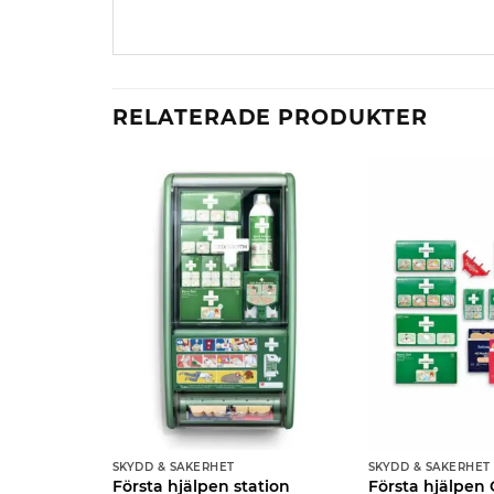
RELATERADE PRODUKTER
SKYDD & SÄKERHET
SKYDD & SÄKERHET
r
Första hjälpen station
Första hjälpe