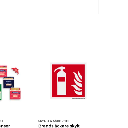
ET
SKYDD & SÄKERHET
enser
Brandsläckare skylt