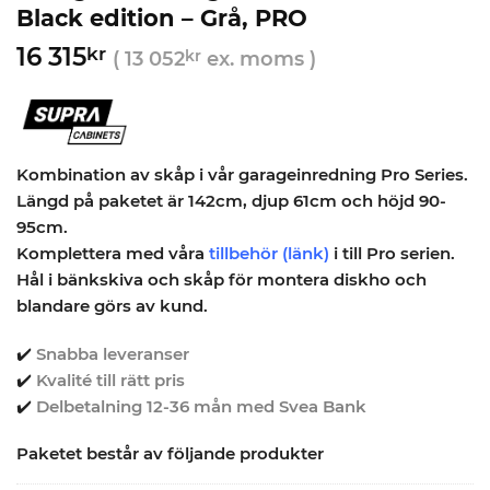
Black edition – Grå, PRO
16 315
kr
(
13 052
kr
ex. moms )
Kombination av skåp i vår garageinredning Pro Series.
Längd på paketet är 142cm, djup 61cm och höjd 90-
95cm.
Komplettera med våra
tillbehör
(länk)
i till Pro serien.
Hål i bänkskiva och skåp för montera diskho och
blandare görs av kund.
✔️
Snabba leveranser
✔️
Kvalité till rätt pris
✔️
Delbetalning 12-36 mån med Svea Bank
Paketet består av följande produkter