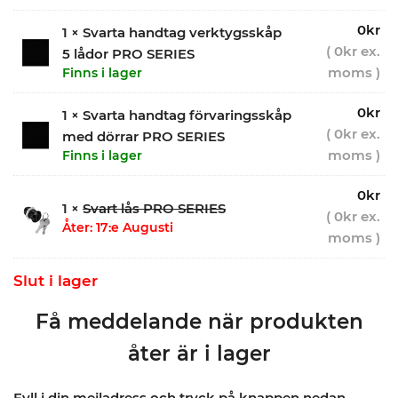
0
kr
1 × Svarta handtag verktygsskåp
(
0
kr
ex.
5 lådor PRO SERIES
moms )
Finns i lager
0
kr
1 × Svarta handtag förvaringsskåp
(
0
kr
ex.
med dörrar PRO SERIES
moms )
Finns i lager
0
kr
1 ×
Svart lås PRO SERIES
(
0
kr
ex.
Åter: 17:e Augusti
moms )
Slut i lager
Få meddelande när produkten
åter är i lager
Fyll i din mejladress och tryck på knappen nedan