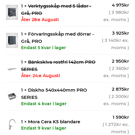
4 975
kr
1 ×
Verktygsskåp med 5 lådor -
(
3 980
kr
Grå, PRO
ex. moms )
Åter 28:e Augusti
3 925
kr
1 ×
Förvaringsskåp med dörrar -
(
3 140
kr
ex.
Grå, PRO
moms )
Endast 5 kvar i lager
2 950
kr
1 ×
Bänkskiva rostfri 142cm PRO
(
2 360
kr
SERIES
ex. moms )
Åter: 24:e Augusti
2 875
kr
1 ×
Diskho 540x440mm PRO
(
2 300
kr
SERIES
ex. moms )
Endast 4 kvar i lager
1 590
kr
1 ×
Mora Cera K5 blandare
(
1 272
kr
ex.
Endast 9 kvar i lager
moms )