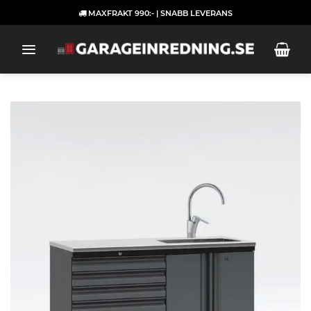
Skip
MAXFRAKT 990:- | SNABB LEVERANS
to
content