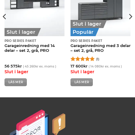
Slut i lager
Slut i lager
Populär
PRO SERIES PAKET
PRO SERIES PAKET
Garageinredning med 14
Garageinredning med 3 delar
delar – set 2, grå, PRO
– set 2, grå, PRO
(1)
Betygsatt
5
56 575
kr
17 600
kr
(
45 260
kr
ex. moms )
(
14 080
kr
ex. moms )
av 5
Slut i lager
Slut i lager
LÄS MER
LÄS MER