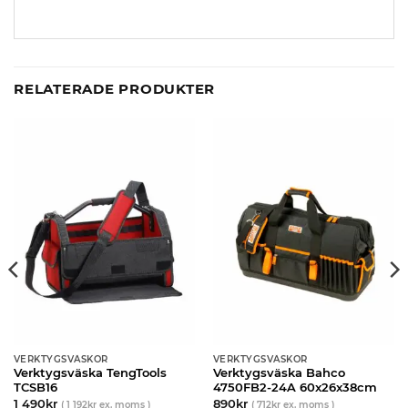
RELATERADE PRODUKTER
VERKTYGSVÄSKOR
VERKTYGSVÄSKOR
Verktygsväska TengTools
Verktygsväska Bahco
TCSB16
4750FB2-24A 60x26x38cm
1 490
kr
890
kr
(
1 192
kr
ex. moms )
(
712
kr
ex. moms )