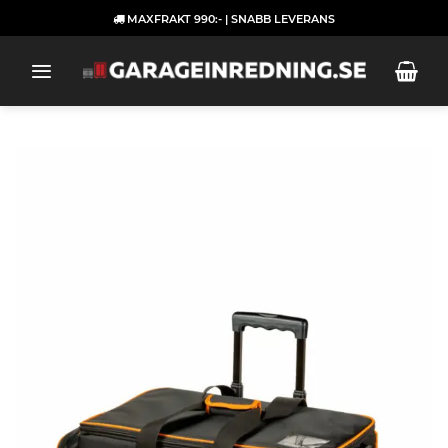
Skip
MAXFRAKT 990:- | SNABB LEVERANS
to
content