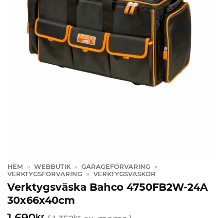
HEM
»
WEBBUTIK
»
GARAGEFÖRVARING
»
VERKTYGSFÖRVARING
»
VERKTYGSVÄSKOR
Verktygsväska Bahco 4750FB2W-24A
30x66x40cm
1 690
kr
kr