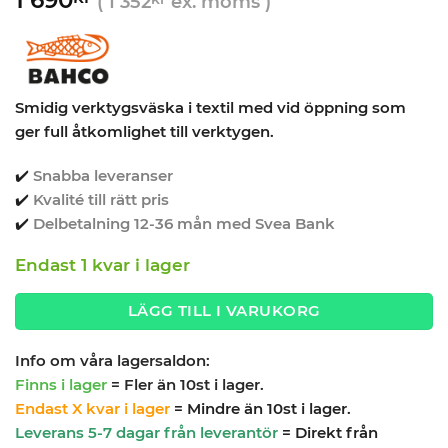
(
1 352
ex. moms )
Smidig verktygsväska i textil med vid öppning som
ger full åtkomlighet till verktygen.
✔️
Snabba leveranser
✔️
Kvalité till rätt pris
✔️
Delbetalning 12-36 mån med Svea Bank
Endast 1 kvar i lager
LÄGG TILL I VARUKORG
Info om våra lagersaldon:
Finns i lager
= Fler än 10st i lager.
Endast X kvar i lager
= Mindre än 10st i lager.
Leverans 5-7 dagar från leverantör
= Direkt från