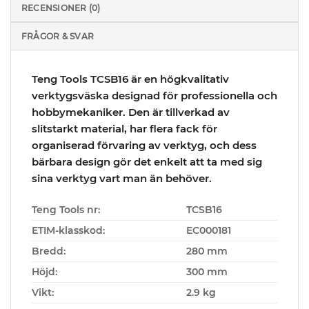
RECENSIONER (0)
FRÅGOR & SVAR
Teng Tools TCSB16 är en högkvalitativ
verktygsväska designad för professionella och
hobbymekaniker. Den är tillverkad av
slitstarkt material, har flera fack för
organiserad förvaring av verktyg, och dess
bärbara design gör det enkelt att ta med sig
sina verktyg vart man än behöver.
Teng Tools nr:
TCSB16
ETIM-klasskod:
EC000181
Bredd:
280 mm
Höjd:
300 mm
Vikt:
2.9 kg