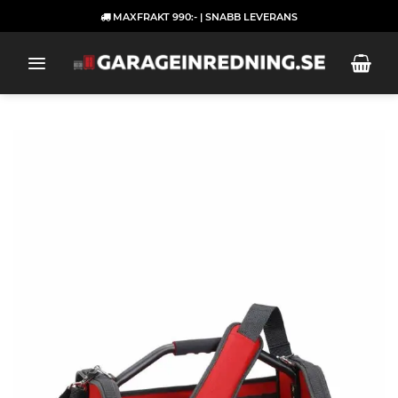
Skip
MAXFRAKT 990:- | SNABB LEVERANS
to
content