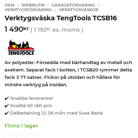
HEM
»
WEBBUTIK
»
GARAGEFÖRVARING
»
VERKTYGSFÖRVARING
»
VERKTYGSVÄSKOR
Verktygsväska TengTools TCSB16
1 490
kr
(
1 192
kr
ex. moms )
Av polyester. Försedda med bärhandtag av metall och
axelrem. Separat fack i botten, i TCSB20 rymmer detta
fack 3 TT-satser. Fickor på utsidan och hållare för
mindre verktyg på insidan.
✔️
Snabba leveranser
✔️
Kvalité till rätt pris
✔️
Delbetalning 12-36 mån med Svea Bank
Finns i lager
Verktygsväska TengTools TCSB16 quantity