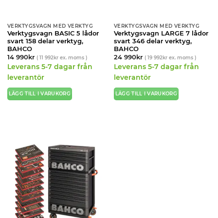
VERKTYGSVAGN MED VERKTYG
VERKTYGSVAGN MED VERKTYG
Verktygsvagn BASIC 5 lådor
Verktygsvagn LARGE 7 lådor
svart 158 delar verktyg,
svart 346 delar verktyg,
BAHCO
BAHCO
14 990
kr
24 990
kr
(
11 992
kr
ex. moms )
(
19 992
kr
ex. moms )
Leverans 5-7 dagar från
Leverans 5-7 dagar från
leverantör
leverantör
LÄGG TILL I VARUKORG
LÄGG TILL I VARUKORG