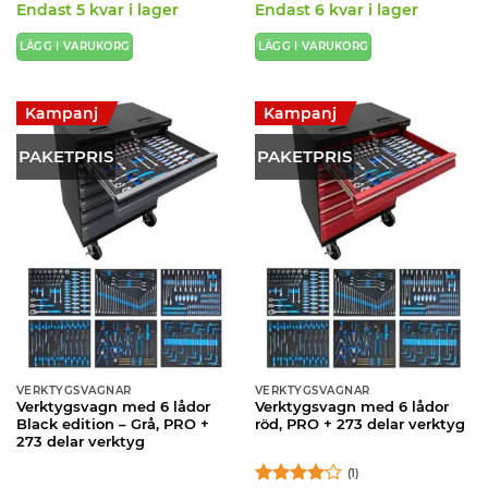
priset
priset
priset
priset
Endast 5 kvar i lager
Endast 6 kvar i lager
var:
är:
var:
är:
8
7
12
9
540kr.
150kr.
540kr.
900kr.
LÄGG I VARUKORG
LÄGG I VARUKORG
Kampanj
Kampanj
PAKETPRIS
PAKETPRIS
VERKTYGSVAGNAR
VERKTYGSVAGNAR
Verktygsvagn med 6 lådor
Verktygsvagn med 6 lådor
Black edition – Grå, PRO +
röd, PRO + 273 delar verktyg
273 delar verktyg
(1)