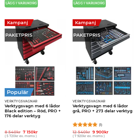
540kr.
150kr.
540kr.
150kr.
LÄGG I VARUKORG
LÄGG I VARUKORG
Kampanj
Kampanj
PAKETPRIS
PAKETPRIS
Populär
VERKTYGSVAGNAR
VERKTYGSVAGNAR
Verktygsvagn med 6 lådor
Verktygsvagn med 6 lådor
Black edition – Röd, PRO +
grå, PRO + 273 delar verktyg
176 delar verktyg
(1)
Det
Det
Betygsatt
Det
5
Det
8 540
kr
7 150
kr
12 540
kr
9 900
kr
ursprungliga
nuvarande
ursprungliga
nuvarande
(
5 720
kr
ex. moms )
(
7 920
kr
ex. moms )
av 5