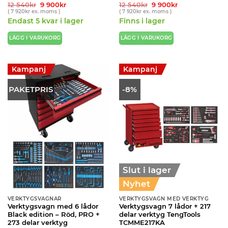
Det
Det
Betygsatt
Det
Det
12 540
kr
9 900
kr
12 540
kr
9 900
kr
ursprungliga
nuvarande
ursprungliga
nuvarande
(
7 920
kr
ex. moms )
(
7 920
kr
ex. moms )
4
av 5
priset
priset
priset
priset
Endast 5 kvar i lager
Finns i lager
var:
är:
var:
är:
12
9
12
9
540kr.
900kr.
540kr.
900kr.
LÄGG I VARUKORG
LÄGG I VARUKORG
Kampanj
Kampanj
PAKETPRIS
-8%
Slut i lager
Nyhet
VERKTYGSVAGNAR
VERKTYGSVAGN MED VERKTYG
Verktygsvagn med 6 lådor
Verktygsvagn 7 lådor + 217
Black edition – Röd, PRO +
delar verktyg TengTools
273 delar verktyg
TCMME217KA