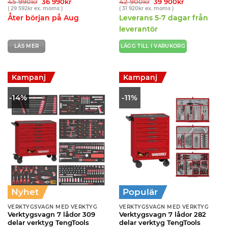
Det
Det
Det
Det
45 990
kr
36 990
kr
42 900
kr
39 900
kr
ursprungliga
nuvarande
ursprungliga
nuvarande
(
29 592
kr
ex. moms )
(
31 920
kr
ex. moms )
priset
priset
priset
priset
Åter början på Aug
Leverans 5-7 dagar från
var:
är:
var:
är:
45
36
42
39
leverantör
990kr.
990kr.
900kr.
900kr.
LÄS MER
LÄGG TILL I VARUKORG
Kampanj
Kampanj
-14%
-11%
Nyhet
Populär
VERKTYGSVAGN MED VERKTYG
VERKTYGSVAGN MED VERKTYG
Verktygsvagn 7 lådor 309
Verktygsvagn 7 lådor 282
delar verktyg TengTools
delar verktyg TengTools