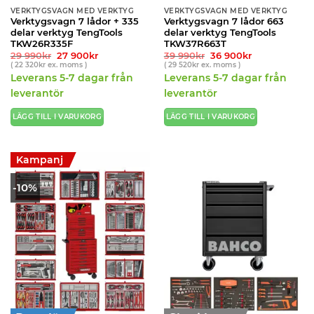
VERKTYGSVAGN MED VERKTYG
VERKTYGSVAGN MED VERKTYG
Verktygsvagn 7 lådor + 335
Verktygsvagn 7 lådor 663
delar verktyg TengTools
delar verktyg TengTools
TKW26R335F
TKW37R663T
Det
Det
Det
Det
29 990
kr
27 900
kr
39 990
kr
36 900
kr
ursprungliga
nuvarande
ursprungliga
nuvarande
(
22 320
kr
ex. moms )
(
29 520
kr
ex. moms )
priset
priset
priset
priset
Leverans 5-7 dagar från
Leverans 5-7 dagar från
var:
är:
var:
är:
29
27
39
36
leverantör
leverantör
990kr.
900kr.
990kr.
900kr.
LÄGG TILL I VARUKORG
LÄGG TILL I VARUKORG
Kampanj
-10%