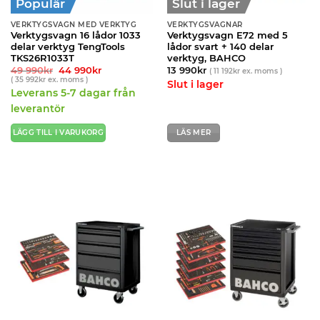
Populär
Slut i lager
VERKTYGSVAGN MED VERKTYG
VERKTYGSVAGNAR
Verktygsvagn 16 lådor 1033
Verktygsvagn E72 med 5
delar verktyg TengTools
lådor svart + 140 delar
TKS26R1033T
verktyg, BAHCO
Det
Det
49 990
kr
44 990
kr
13 990
kr
(
11 192
kr
ex. moms )
ursprungliga
nuvarande
(
35 992
kr
ex. moms )
Slut i lager
priset
priset
Leverans 5-7 dagar från
var:
är:
49
44
leverantör
990kr.
990kr.
LÄGG TILL I VARUKORG
LÄS MER