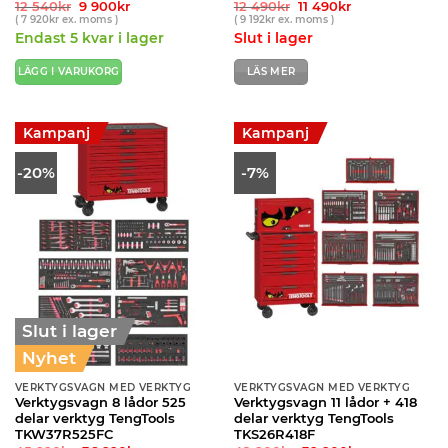
Det
Det
Det
Det
12 540
kr
9 900
kr
12 490
kr
11 490
kr
ursprungliga
nuvarande
ursprungliga
nuvarande
(
7 920
kr
ex. moms )
(
9 192
kr
ex. moms )
priset
priset
priset
priset
Endast 5 kvar i lager
Slut i lager
var:
är:
var:
är:
12
9
12
11
540kr.
900kr.
490kr.
490kr.
LÄGG I VARUKORG
LÄS MER
Kampanj
Kampanj
-20%
-7%
Slut i lager
Nyhet
VERKTYGSVAGN MED VERKTYG
VERKTYGSVAGN MED VERKTYG
Verktygsvagn 8 lådor 525
Verktygsvagn 11 lådor + 418
delar verktyg TengTools
delar verktyg TengTools
TKW37R525FC
TKS26R418F