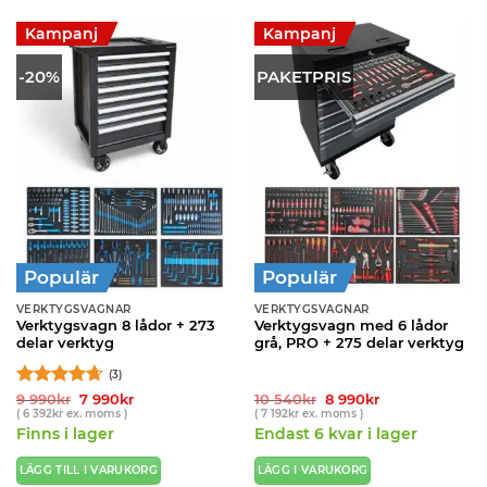
Kampanj
Kampanj
-20%
PAKETPRIS
Populär
Populär
VERKTYGSVAGNAR
VERKTYGSVAGNAR
Verktygsvagn 8 lådor + 273
Verktygsvagn med 6 lådor
delar verktyg
grå, PRO + 275 delar verktyg
(3)
Betygsatt
Det
Det
Det
Det
9 990
kr
7 990
kr
10 540
kr
8 990
kr
ursprungliga
nuvarande
ursprungliga
nuvarande
(
6 392
kr
ex. moms )
(
7 192
kr
ex. moms )
4.67
av 5
priset
priset
priset
priset
Finns i lager
Endast 6 kvar i lager
var:
är:
var:
är:
9
7
10
8
990kr.
990kr.
540kr.
990kr.
LÄGG TILL I VARUKORG
LÄGG I VARUKORG