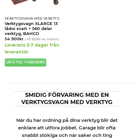
VERKTYGSVAGN MED VERKTYG
Verktygsvagn XLARGE 13
lådor svart + 560 delar
verktyg, BAHCO
54 900
kr
(
43 920
kr
ex. moms )
Leverans 5-7 dagar från
leverantör
LÄGG TILL I VARUKORG
SMIDIG FÖRVARING MED EN
VERKTYGSVAGN MED VERKTYG
När du har ordning på dina verktyg blir det
enklare att utföra jobbet. Garage blir ofta
snabbt stökiga och när saker och ting