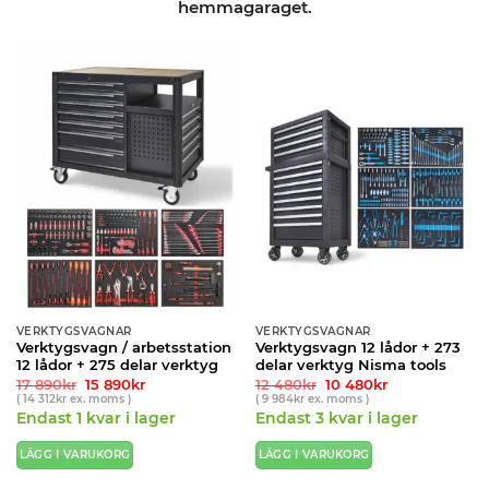
hemmagaraget.
VERKTYGSVAGNAR
VERKTYGSVAGNAR
Verktygsvagn / arbetsstation
Verktygsvagn 12 lådor + 273
12 lådor + 275 delar verktyg
delar verktyg Nisma tools
Det
Det
Det
Det
17 890
kr
15 890
kr
12 480
kr
10 480
kr
ursprungliga
nuvarande
ursprungliga
nuvarande
(
14 312
kr
ex. moms )
(
9 984
kr
ex. moms )
priset
priset
priset
priset
Endast 1 kvar i lager
Endast 3 kvar i lager
var:
är:
var:
är:
17
15
12
10
890kr.
890kr.
480kr.
480kr.
LÄGG I VARUKORG
LÄGG I VARUKORG