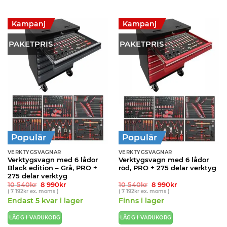
Kampanj
Kampanj
PAKETPRIS
PAKETPRIS
Populär
Populär
VERKTYGSVAGNAR
VERKTYGSVAGNAR
Verktygsvagn med 6 lådor
Verktygsvagn med 6 lådor
Black edition – Grå, PRO +
röd, PRO + 275 delar verktyg
275 delar verktyg
Det
Det
Det
Det
10 540
kr
8 990
kr
10 540
kr
8 990
kr
ursprungliga
nuvarande
ursprungliga
nuvarande
(
7 192
kr
ex. moms )
(
7 192
kr
ex. moms )
priset
priset
priset
priset
Endast 5 kvar i lager
Finns i lager
var:
är:
var:
är:
10
8
10
8
540kr.
990kr.
540kr.
990kr.
LÄGG I VARUKORG
LÄGG I VARUKORG