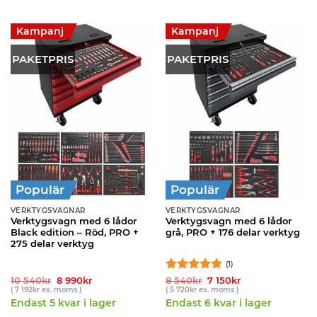
Kampanj
Kampanj
PAKETPRIS
PAKETPRIS
Populär
Populär
VERKTYGSVAGNAR
VERKTYGSVAGNAR
Verktygsvagn med 6 lådor
Verktygsvagn med 6 lådor
Black edition – Röd, PRO +
grå, PRO + 176 delar verktyg
275 delar verktyg
(1)
Det
Det
Betygsatt
Det
5
Det
10 540
kr
8 990
kr
8 540
kr
7 150
kr
ursprungliga
nuvarande
ursprungliga
nuvarande
(
7 192
kr
ex. moms )
(
5 720
kr
ex. moms )
av 5
priset
priset
priset
priset
Endast 5 kvar i lager
Endast 6 kvar i lager
var:
är:
var:
är:
10
8
8
7