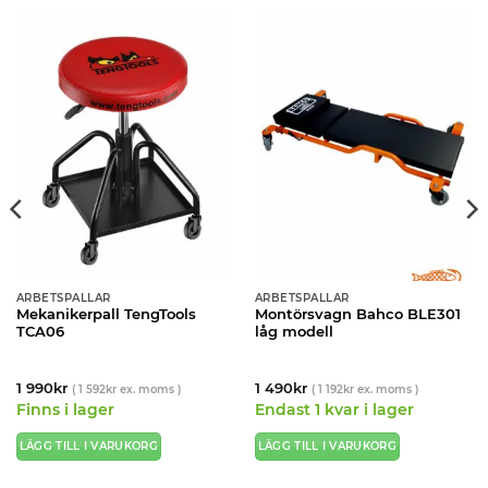
ARBETSPALLAR
ARBETSPALLAR
Mekanikerpall TengTools
Montörsvagn Bahco BLE301
TCA06
låg modell
1 990
kr
1 490
kr
(
1 592
kr
ex. moms )
(
1 192
kr
ex. moms )
Finns i lager
Endast 1 kvar i lager
LÄGG TILL I VARUKORG
LÄGG TILL I VARUKORG