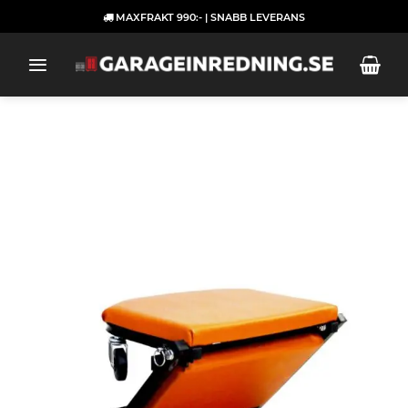
Skip
MAXFRAKT 990:- | SNABB LEVERANS
to
content