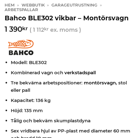
HEM
»
WEBBUTIK
»
GARAGEUTRUSTNING
»
ARBETSPALLAR
Bahco BLE302 vikbar – Montörsvagn
1 390
kr
(
1 112
kr
ex. moms )
Modell: BLE302
Kombinerad vagn och
verkstadspall
Tre bekväma arbetspositioner:
montörsvagn
, stol
eller pall
Kapacitet: 136 kg
Höjd: 135 mm
Tålig och bekväm skumplastdyna
Sex vridbara hjul av PP-plast med diameter 60 mm