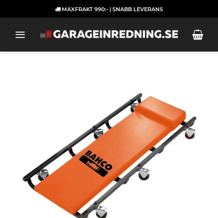
Skip
MAXFRAKT 990:- | SNABB LEVERANS
to
content