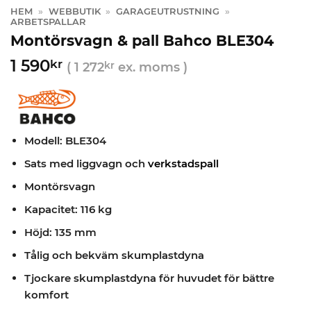
HEM
»
WEBBUTIK
»
GARAGEUTRUSTNING
»
ARBETSPALLAR
Montörsvagn & pall Bahco BLE304
1 590
kr
(
1 272
kr
ex. moms )
Modell: BLE304
Sats med liggvagn och
verkstadspall
Montörsvagn
Kapacitet: 116 kg
Höjd: 135 mm
Tålig och bekväm skumplastdyna
Tjockare skumplastdyna för huvudet för bättre
komfort