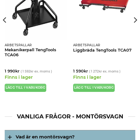
ARBETSPALLAR
ARBETSPALLAR
Mekanikerpall TengTools
Liggbräda TengTools TCA07
TCA06
1 990
kr
1 590
kr
(
1 592
kr
ex. moms )
(
1 272
kr
ex. moms )
Finns i lager
Finns i lager
LÄGG TILL I VARUKORG
LÄGG TILL I VARUKORG
VANLIGA FRÅGOR - MONTÖRSVAGN
Vad är en montörsvagn?