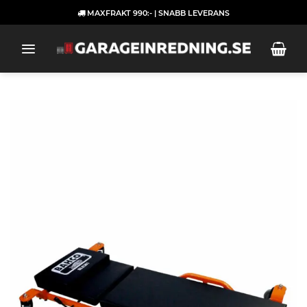
Skip
MAXFRAKT 990:- | SNABB LEVERANS
to
content