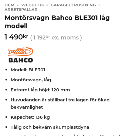
HEM
»
WEBBUTIK
»
GARAGEUTRUSTNING
»
ARBETSPALLAR
Montörsvagn Bahco BLE301 låg
modell
1 490
kr
(
1 192
kr
ex. moms )
Modell: BLE301
Montörsvagn, låg
Extremt låg höjd: 120 mm
Huvudänden är ställbar i tre lägen för ökad
bekvämlighet
Kapacitet: 136 kg
Tålig och bekväm skumplastdyna