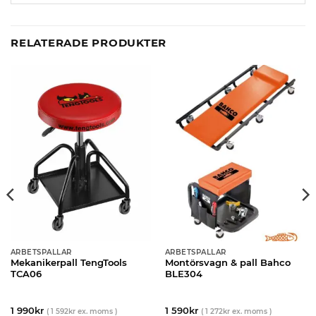
RELATERADE PRODUKTER
ARBETSPALLAR
ARBETSPALLAR
Mekanikerpall TengTools
Montörsvagn & pall Bahco
TCA06
BLE304
1 990
kr
1 590
kr
(
1 592
kr
ex. moms )
(
1 272
kr
ex. moms )