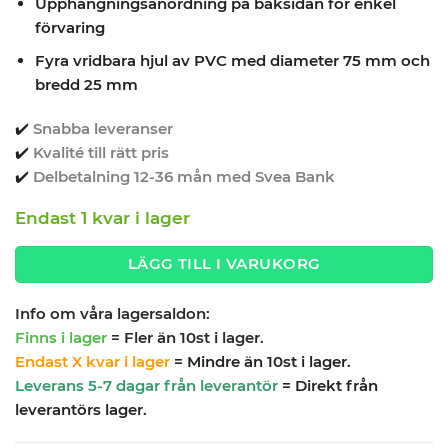
Upphängningsanordning på baksidan för enkel
förvaring
Fyra vridbara hjul av PVC med diameter 75 mm och
bredd 25 mm
✔️
Snabba leveranser
✔️
Kvalité till rätt pris
✔️
Delbetalning 12-36 mån med Svea Bank
Endast 1 kvar i lager
LÄGG TILL I VARUKORG
Info om våra lagersaldon:
Finns i lager
= Fler än 10st i lager.
Endast X kvar i lager
= Mindre än 10st i lager.
Leverans 5-7 dagar från leverantör
= Direkt från
leverantörs lager.