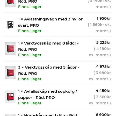
(
3 140
kr
ex.
Röd, PRO
moms )
Finns i lager
1 950
kr
1 ×
Avlastningsvagn med 3 hyllor
(
1 560
kr
ex.
svart, PRO
moms )
Finns i lager
5 225
kr
1 ×
Verktygsskåp med 8 lådor -
(
4 180
kr
Röd, PRO
ex. moms )
Finns i lager
4 975
kr
3 ×
Verktygsskåp med 5 lådor -
(
3 980
kr
Röd, PRO
ex. moms )
Finns i lager
4 450
kr
1 ×
Avfallsskåp med sopkorg /
(
3 560
kr
papper - Röd, PRO
ex. moms )
Finns i lager
6 900
kr
1 ×
Hörnskåp med 1 dörr - Röd,