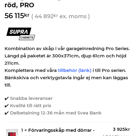
röd, PRO
56 115
kr
(
44 892
kr
ex. moms )
Kombination av skåp i vår garageinredning Pro Series.
Längd på paketet är 300x371cm, djup 61cm och höjd
211cm.
Komplettera med våra
tillbehör
(länk)
i till Pro serien.
Bänkskiva och verktygstavla ingår ej men kan läggas
till.
✔️
Snabba leveranser
✔️
Kvalité till rätt pris
✔️
Delbetalning 12-36 mån med Svea Bank
3 925
kr
1 ×
Förvaringsskåp med dörrar -