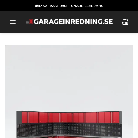
Skip
MAXFRAKT 990:- | SNABB LEVERANS
to
content