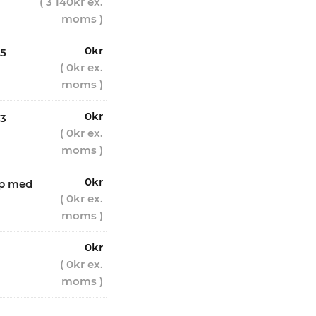
(
3 140
kr
ex.
moms )
0
kr
 5
(
0
kr
ex.
moms )
0
kr
 3
(
0
kr
ex.
moms )
0
kr
åp med
(
0
kr
ex.
moms )
0
kr
(
0
kr
ex.
moms )