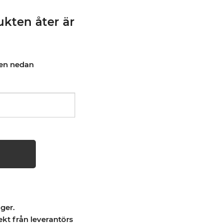
kten åter är
pen nedan
ager.
ekt från leverantörs