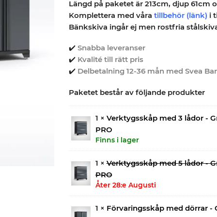
Längd på paketet är 213cm, djup 61cm 
Komplettera med våra
tillbehör
(länk)
i t
Bänkskiva ingår ej men rostfria stålskiva 
✔️
Snabba leveranser
✔️
Kvalité till rätt pris
✔️
Delbetalning 12-36 mån med Svea Ba
Paketet består av följande produkter
1 ×
Verktygsskåp med 3 lådor - G
PRO
Finns i lager
1 ×
Verktygsskåp med 5 lådor - G
PRO
Åter 28:e Augusti
1 ×
Förvaringsskåp med dörrar - 