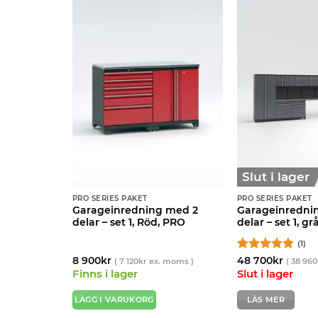
Slut i lager
PRO SERIES PAKET
PRO SERIES PAKET
 med 7
Garageinredning med 2
Garageinredni
 PRO
delar – set 1, Röd, PRO
delar – set 1, g
(1)
Betygsatt
5
8 900
kr
48 700
kr
x. moms )
(
7 120
kr
ex. moms )
(
38 960
av 5
Finns i lager
Slut i lager
LÄGG I VARUKORG
LÄS MER