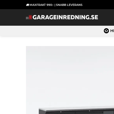
Skip
MAXFRAKT 990:- | SNABB LEVERANS
to
content
H