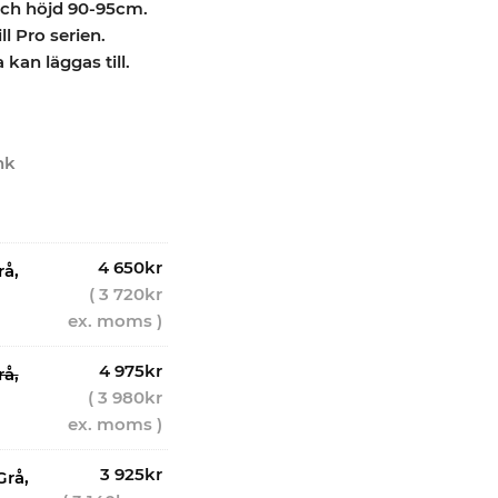
och höjd 90-95cm.
ill Pro serien.
kan läggas till.
nk
4 650
kr
rå,
(
3 720
kr
ex. moms )
4 975
kr
rå,
(
3 980
kr
ex. moms )
3 925
kr
Grå,