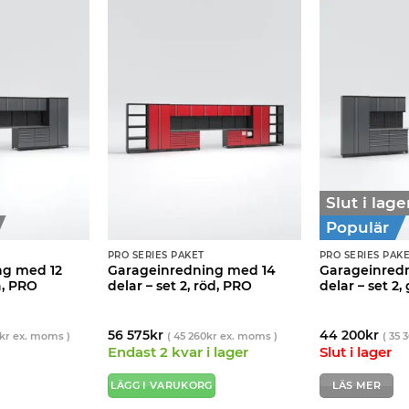
Slut i lage
Populär
PRO SERIES PAKET
PRO SERIES PAK
ng med 12
Garageinredning med 14
Garageinred
rå, PRO
delar – set 2, röd, PRO
delar – set 2,
56 575
kr
44 200
kr
kr
ex. moms )
(
45 260
kr
ex. moms )
(
35 
Endast 2 kvar i lager
Slut i lager
LÄGG I VARUKORG
LÄS MER