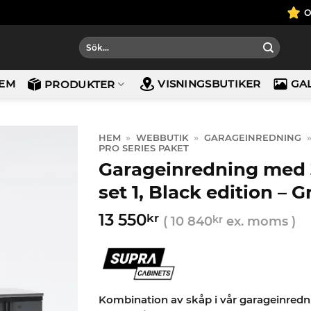
Sök
efter:
EM
VISNINGSBUTIKER
GA
PRODUKTER
HEM
»
WEBBUTIK
»
GARAGEINREDNING
PRO SERIES PAKET
Garageinredning med 3
set 1, Black edition – 
13 550
kr
(
10 840
kr
ex. moms )
Kombination av skåp i vår garageinredni