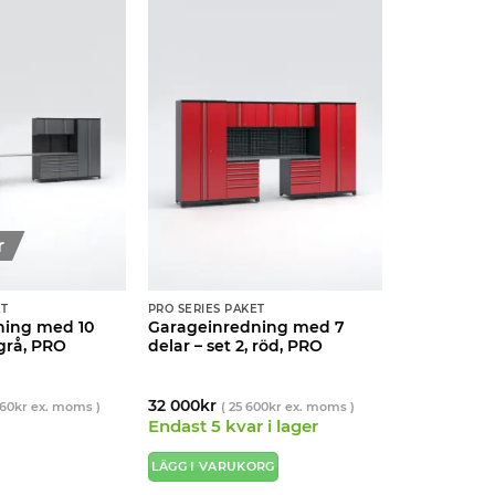
r
ET
PRO SERIES PAKET
ning med 10
Garageinredning med 7
 grå, PRO
delar – set 2, röd, PRO
32 000
kr
360
kr
ex. moms )
(
25 600
kr
ex. moms )
Endast 5 kvar i lager
LÄGG I VARUKORG