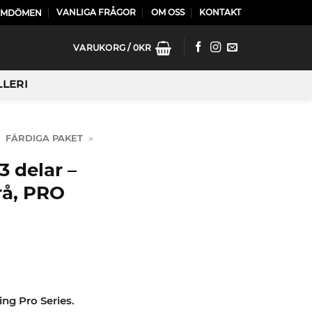
VANLIGA FRÅGOR
OM OSS
KONTAKT
OMDÖMEN
VARUKORG /
0
KR
LLERI
»
FÄRDIGA PAKET
»
 delar –
Grå, PRO
ng Pro Series.