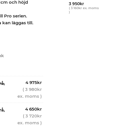
61cm och höjd
Betygsatt
15
3 950
kr
5.00
av 5
(
3 160
kr
ex. moms
)
baserat på
ill Pro serien.
kundrecensioner
kan läggas till.
nk
4 975
kr
rå,
(
3 980
kr
ex. moms )
4 650
kr
rå,
(
3 720
kr
ex. moms )