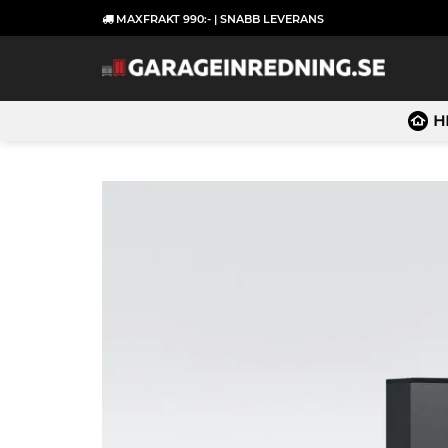
Skip
MAXFRAKT 990:- | SNABB LEVERANS
to
content
H