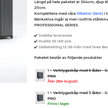
Längd på hela paketet är 304cm, djup 
211cm.
Komplettera med våra
tillbehör (länk)
i t
Bänkskiva ingår ej men rostfria stålskiva 
PROFESSIONAL SERIES
✔️
Snabba leveranser
✔️
Kvalité till rätt pris
✔️
Delbetalning 12-36 mån med Svea Ba
Paketet består av följande produkter
1 ×
Verktygsskåp med 5 lådor - G
PRO
Åter 28:e Augusti
1 ×
Verktygsskåp med 3 lådor - G
PRO
Finns i lager