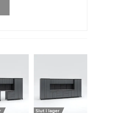
r
Slut i lager