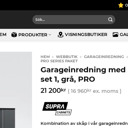
Sök
efter:
EM
VISNINGSBUTIKER
GA
PRODUKTER
HEM
»
WEBBUTIK
»
GARAGEINREDNING
PRO SERIES PAKET
Garageinredning med 4
set 1, grå, PRO
21 200
kr
(
16 960
kr
ex. moms )
Kombination av skåp i vår garageinredni