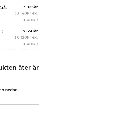
3 925
kr
Grå,
(
3 140
kr
ex.
moms )
7 650
kr
 2
(
6 120
kr
ex.
moms )
kten åter är
pen nedan