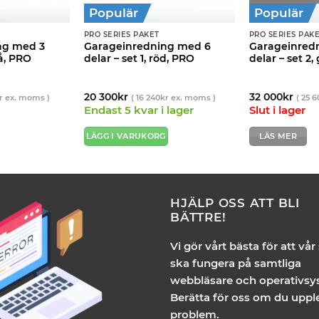
Populär
Populär
PRO SERIES PAKET
PRO SERIES PAK
ng med 3
Garageinredning med 6
Garageinred
rå, PRO
delar – set 1, röd, PRO
delar – set 2,
20 300
kr
32 000
kr
r
ex. moms )
(
16 240
kr
ex. moms )
(
25 6
Endast 5 kvar i lager
Slut i lager
LÄGG I VARUKORG
LÄS MER
HJÄLP OSS ATT BLI
BÄTTRE!
Vi gör vårt bästa för att vår
ska fungera på samtliga
webbläsare och operativsy
Berätta för oss om du uppl
problem.