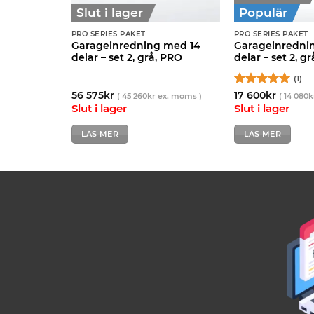
Slut i lager
Populär
PRO SERIES PAKET
PRO SERIES PAKET
 med 4
Garageinredning med 14
Garageinredni
, PRO
delar – set 2, grå, PRO
delar – set 2, g
(1)
Betygsatt
5
56 575
kr
17 600
kr
. moms )
(
45 260
kr
ex. moms )
(
14 080
k
av 5
ager
Slut i lager
Slut i lager
LÄS MER
LÄS MER