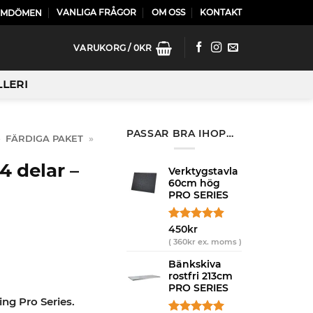
VANLIGA FRÅGOR
OM OSS
KONTAKT
OMDÖMEN
VARUKORG /
0
KR
LLERI
PASSAR BRA IHOP…
»
FÄRDIGA PAKET
»
 delar –
Verktygstavla
60cm hög
PRO SERIES
Betygsatt
16
450
kr
4.88
av 5
(
360
kr
ex. moms )
baserat på
kundrecensioner
Bänkskiva
rostfri 213cm
PRO SERIES
ng Pro Series.