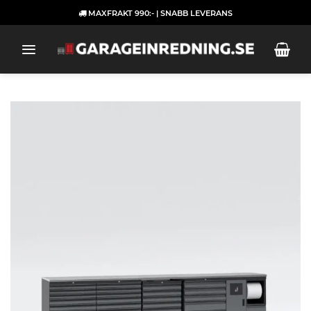
Skip
MAXFRAKT 990:- | SNABB LEVERANS
to
content