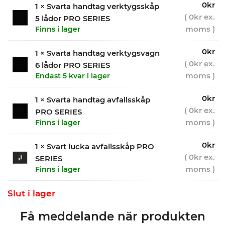
0
kr
1 × Svarta handtag verktygsskåp
(
0
kr
ex.
5 lådor PRO SERIES
moms )
Finns i lager
0
kr
1 × Svarta handtag verktygsvagn
(
0
kr
ex.
6 lådor PRO SERIES
moms )
Endast 5 kvar i lager
0
kr
1 × Svarta handtag avfallsskåp
(
0
kr
ex.
PRO SERIES
moms )
Finns i lager
0
kr
1 × Svart lucka avfallsskåp PRO
(
0
kr
ex.
SERIES
moms )
Finns i lager
Slut i lager
Få meddelande när produkten