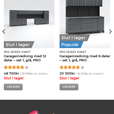
Slut i lager
Slut i lager
Populär
PRO SERIES PAKET
PRO SERIES PAKET
Garageinredning med 12
Garageinredning med 6 delar
delar – set 1, grå, PRO
– set 1, grå, PRO
(1)
(1)
Betygsatt
5
Betygsatt
5
48 700
kr
20 300
kr
(
38 960
kr
ex. moms )
(
16 240
kr
ex. moms )
av 5
av 5
Slut i lager
Slut i lager
LÄS MER
LÄS MER