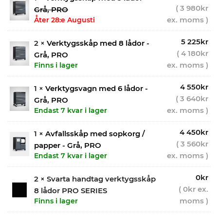
(
3 980
kr
Grå, PRO
ex. moms )
Åter 28:e Augusti
5 225
kr
2 ×
Verktygsskåp med 8 lådor -
(
4 180
kr
Grå, PRO
ex. moms )
Finns i lager
4 550
kr
1 ×
Verktygsvagn med 6 lådor -
(
3 640
kr
Grå, PRO
ex. moms )
Endast 7 kvar i lager
4 450
kr
1 ×
Avfallsskåp med sopkorg /
(
3 560
kr
papper - Grå, PRO
ex. moms )
Endast 7 kvar i lager
0
kr
2 × Svarta handtag verktygsskåp
(
0
kr
ex.
8 lådor PRO SERIES
moms )
Finns i lager