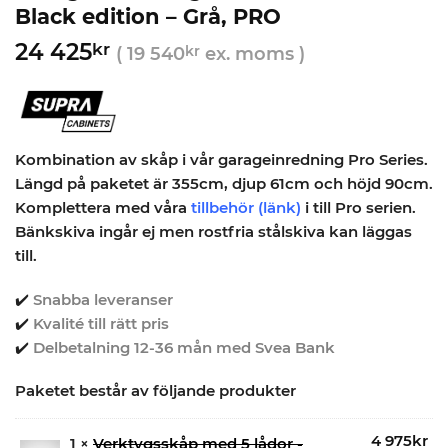
Black edition – Grå, PRO
24 425
kr
(
19 540
kr
ex. moms )
Kombination av skåp i vår garageinredning Pro Series.
Längd på paketet är 355cm, djup 61cm och höjd 90cm.
Komplettera med våra
tillbehör
(länk)
i till Pro serien.
Bänkskiva ingår ej men rostfria stålskiva kan läggas
till.
✔️
Snabba leveranser
✔️
Kvalité till rätt pris
✔️
Delbetalning 12-36 mån med Svea Bank
Paketet består av följande produkter
4 975
kr
1 ×
Verktygsskåp med 5 lådor -