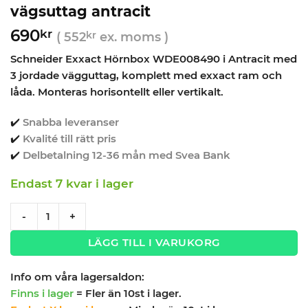
vägsuttag antracit
690
kr
(
552
kr
ex. moms )
Schneider Exxact Hörnbox WDE008490 i Antracit med
3 jordade vägguttag, komplett med exxact ram och
låda. Monteras horisontellt eller vertikalt.
✔️
Snabba leveranser
✔️
Kvalité till rätt pris
✔️
Delbetalning 12-36 mån med Svea Bank
Endast 7 kvar i lager
Schneider Exxact Hörnbox med 3-vägsuttag antracit quant
-
+
LÄGG TILL I VARUKORG
Info om våra lagersaldon:
Finns i lager
= Fler än 10st i lager.