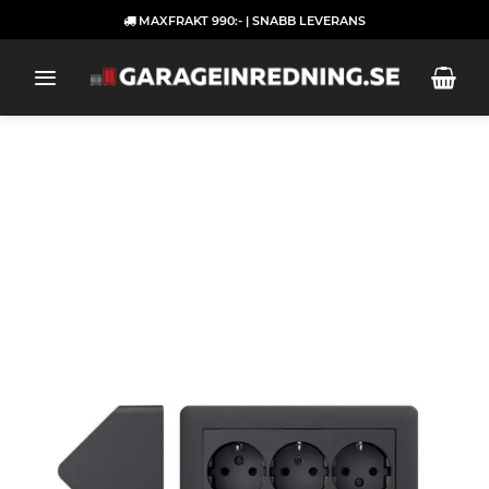
Skip
MAXFRAKT 990:- | SNABB LEVERANS
to
content