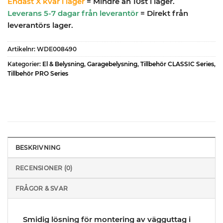
Endast X kvar i lager
= Mindre än 10st i lager.
Leverans 5-7 dagar från leverantör
= Direkt från
leverantörs lager.
Artikelnr:
WDE008490
Kategorier:
El & Belysning
,
Garagebelysning
,
Tillbehör CLASSIC Series
,
Tillbehör PRO Series
BESKRIVNING
RECENSIONER (0)
FRÅGOR & SVAR
Smidig lösning för montering av vägguttag i