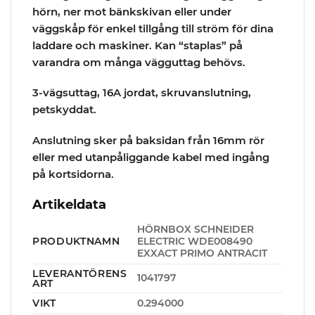
hörn, ner mot bänkskivan eller under
väggskåp för enkel tillgång till ström för dina
laddare och maskiner. Kan “staplas” på
varandra om många vägguttag behövs.
3-vägsuttag, 16A jordat, skruvanslutning,
petskyddat.
Anslutning sker på baksidan från 16mm rör
eller med utanpåliggande kabel med ingång
på kortsidorna.
Artikeldata
HÖRNBOX SCHNEIDER
PRODUKTNAMN
ELECTRIC WDE008490
EXXACT PRIMO ANTRACIT
LEVERANTÖRENS
1041797
ART
VIKT
0.294000