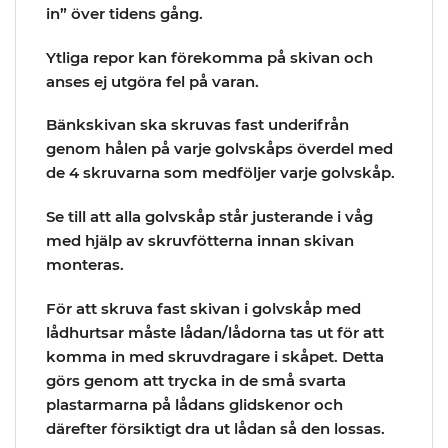
in” över tidens gång.
Ytliga repor kan förekomma på skivan och
anses ej utgöra fel på varan.
Bänkskivan ska skruvas fast underifrån
genom hålen på varje golvskåps överdel med
de 4 skruvarna som medföljer varje golvskåp.
Se till att alla golvskåp står justerande i våg
med hjälp av skruvfötterna innan skivan
monteras.
För att skruva fast skivan i golvskåp med
lådhurtsar måste lådan/lådorna tas ut för att
komma in med skruvdragare i skåpet. Detta
görs genom att trycka in de små svarta
plastarmarna på lådans glidskenor och
därefter försiktigt dra ut lådan så den lossas.