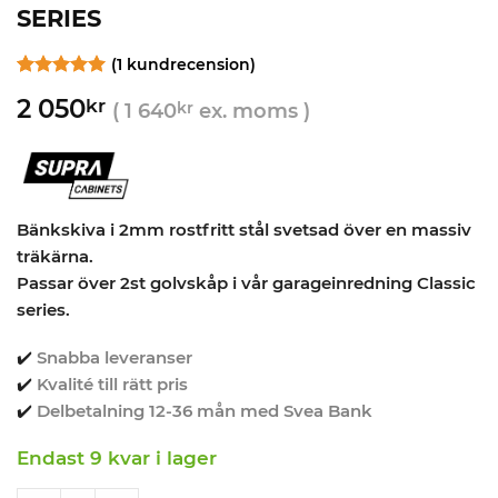
SERIES
(
1
kundrecension)
Betygsatt
1
5
2 050
kr
av 5
(
1 640
kr
ex. moms )
baserat på
kundrecension
Bänkskiva i 2mm rostfritt stål svetsad över en massiv
träkärna.
Passar över 2st golvskåp i vår garageinredning Classic
series.
✔️
Snabba leveranser
✔️
Kvalité till rätt pris
✔️
Delbetalning 12-36 mån med Svea Bank
Endast 9 kvar i lager