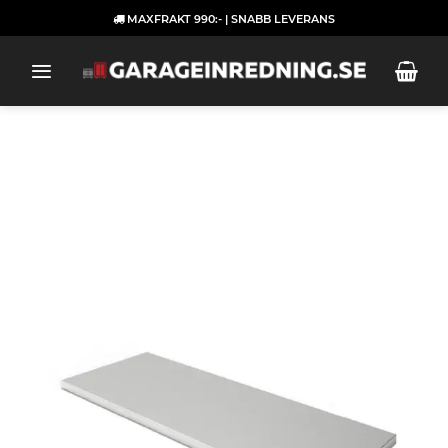
Skip
MAXFRAKT 990:- | SNABB LEVERANS
to
content