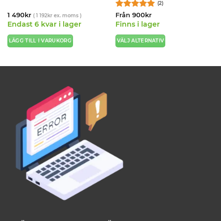
(2)
Betygsatt
5
1 490
kr
Från
900
kr
(
1 192
kr
ex. moms )
av 5
Endast 6 kvar i lager
Finns i lager
LÄGG TILL I VARUKORG
VÄLJ ALTERNATIV
Den
här
produkten
har
flera
varianter.
De
olika
alternativen
kan
väljas
på
produktsidan