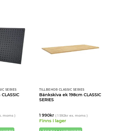
IC SERIES
TILLBEHÖR CLASSIC SERIES
a CLASSIC
Bänkskiva ek 198cm CLASSIC
SERIES
)
1 990
kr
. moms )
(
1 592
kr
ex. moms )
Finns i lager