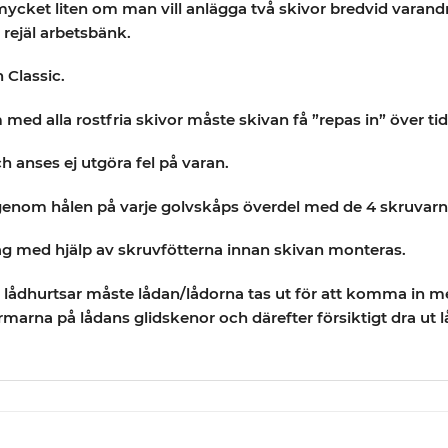
mycket liten om man vill anlägga två skivor bredvid varand
 rejäl arbetsbänk.
n Classic.
d alla rostfria skivor måste skivan få ”repas in” över ti
 anses ej utgöra fel på varan.
genom hålen på varje golvskåps överdel med de 4 skruvarn
i våg med hjälp av skruvfötterna innan skivan monteras.
d lådhurtsar måste lådan/lådorna tas ut för att komma in m
marna på lådans glidskenor och därefter försiktigt dra ut l