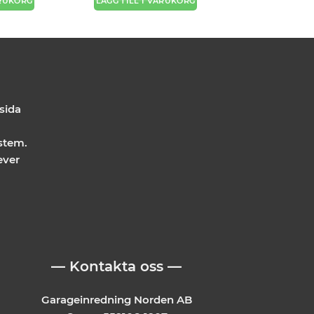
ARUKORG
LÄGG TILL I VARUKORG
 sida
stem.
ever
— Kontakta oss —
Garageinredning Norden AB