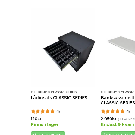
TILLBEHÖR CLASSIC SERIES
TILLBEHÖR CLASSIC
 Hörnbox
Bänkskiva rostf
Lådinsats CLASSIC SERIES
antracit
CLASSIC SERIES
(1)
(1)
Betygsatt
5
Betygsatt
5
120
kr
2 050
kr
s )
(
1 640
kr
e
av 5
av 5
ager
Finns i lager
Endast 9 kvar i