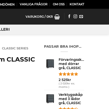
VANLIGA FRÅGOR
OM OSS
KONTAKT
OMDÖMEN
VARUKORG /
0
KR
LLERI
PASSAR BRA IHOP…
»
CLASSIC SERIES
cm CLASSIC
Förvaringsskåp
med dörrar
grå, CLASSIC
Betygsatt
4
2 525
kr
5.00
av 5
(
2 020
kr
ex.
moms )
baserat på
kundrecensioner
Verktygsskåp
med 3 lådor
grå, CLASSIC