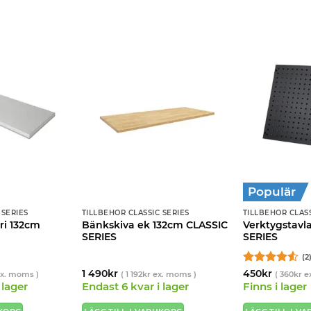
Populär
 SERIES
TILLBEHÖR CLASSIC SERIES
TILLBEHÖR CLASS
ri 132cm
Bänkskiva ek 132cm CLASSIC
Verktygstavl
SERIES
SERIES
(2
Betygsatt
1 490
kr
450
kr
x. moms )
(
1 192
kr
ex. moms )
(
360
kr
ex
4.5
av 5
 lager
Endast 6 kvar i lager
Finns i lager