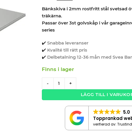
Bänkskiva i 2mm rostfritt stål svetsad 
träkärna.
Passar över 3st golvskåp i vår garageinr
series
✔️
Snabba leveranser
✔️
Kvalité till rätt pris
✔️
Delbetalning 12-36 mån med Svea Ba
Finns i lager
Bänkskiva rostfri 198cm CLASSIC SERIES q
-
+
LÄGG TILL I VARUKO
5.0
Topprankad we
verifierad av: Trustin