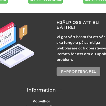
UKORG
LÄGG TILL I VARUKORG
LÄGG TILL I V
HJÄLP OSS ATT BLI
BÄTTRE!
Vi gör vårt bästa för att vår
ska fungera på samtliga
webbläsare och operativsy
Berätta för oss om du uppl
problem.
RAPPORTERA FEL
— Information —
Köpvilkor