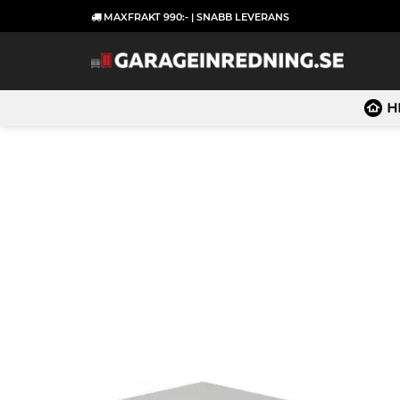
Skip
MAXFRAKT 990:- | SNABB LEVERANS
to
content
H