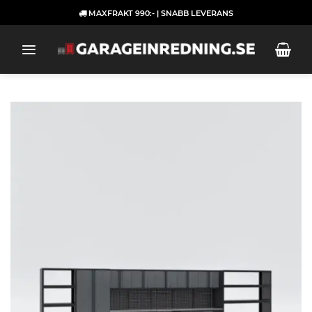
Skip
MAXFRAKT 990:- | SNABB LEVERANS
to
content