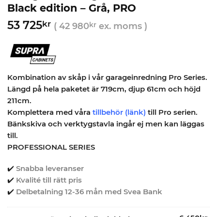
Black edition – Grå, PRO
53 725
kr
(
42 980
kr
ex. moms )
Kombination av skåp i vår garageinredning Pro Series.
Längd på hela paketet är 719cm, djup 61cm och höjd
211cm.
Komplettera med våra
tillbehör (länk)
till Pro serien.
Bänkskiva och verktygstavla ingår ej men kan läggas
till.
PROFESSIONAL SERIES
✔️
Snabba leveranser
✔️
Kvalité till rätt pris
✔️
Delbetalning 12-36 mån med Svea Bank