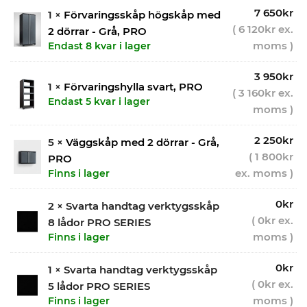
7 650
kr
1 ×
Förvaringsskåp högskåp med
(
6 120
kr
ex.
2 dörrar - Grå, PRO
moms )
Endast 8 kvar i lager
3 950
kr
1 ×
Förvaringshylla svart, PRO
(
3 160
kr
ex.
Endast 5 kvar i lager
moms )
2 250
kr
5 ×
Väggskåp med 2 dörrar - Grå,
(
1 800
kr
PRO
ex. moms )
Finns i lager
0
kr
2 × Svarta handtag verktygsskåp
(
0
kr
ex.
8 lådor PRO SERIES
moms )
Finns i lager
0
kr
1 × Svarta handtag verktygsskåp
(
0
kr
ex.
5 lådor PRO SERIES
moms )
Finns i lager