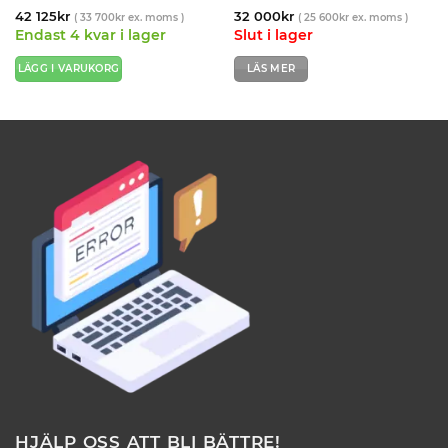
42 125
kr
32 000
kr
(
33 700
kr
ex. moms )
(
25 600
kr
ex. moms )
Endast 4 kvar i lager
Slut i lager
LÄGG I VARUKORG
LÄS MER
HJÄLP OSS ATT BLI BÄTTRE!