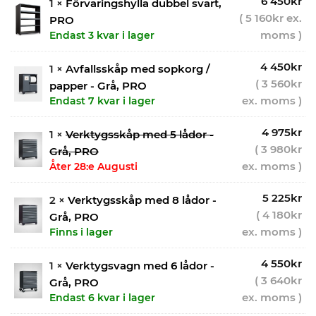
6 450
kr
1 ×
Förvaringshylla dubbel svart,
(
5 160
kr
ex.
PRO
moms )
Endast 3 kvar i lager
4 450
kr
1 ×
Avfallsskåp med sopkorg /
(
3 560
kr
papper - Grå, PRO
ex. moms )
Endast 7 kvar i lager
4 975
kr
1 ×
Verktygsskåp med 5 lådor -
(
3 980
kr
Grå, PRO
ex. moms )
Åter 28:e Augusti
5 225
kr
2 ×
Verktygsskåp med 8 lådor -
(
4 180
kr
Grå, PRO
ex. moms )
Finns i lager
4 550
kr
1 ×
Verktygsvagn med 6 lådor -
(
3 640
kr
Grå, PRO
ex. moms )
Endast 6 kvar i lager