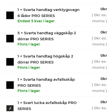
0
kr
1 × Svarta handtag verktygsvagn
(
0
kr
ex.
6 lådor PRO SERIES
moms )
Endast 5 kvar i lager
0
kr
5 × Svarta handtag väggskåp 2
(
0
kr
ex.
dörrar PRO SERIES
moms )
Finns i lager
0
kr
1 × Svarta handtag högskåp 2
(
0
kr
ex.
dörrar PRO SERIES
moms )
Finns i lager
0
kr
1 × Svarta handtag avfallsskåp
(
0
kr
ex.
PRO SERIES
moms )
Finns i lager
0
kr
1 × Svart lucka avfallsskåp PRO
(
0
kr
ex.
SERIES