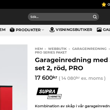
Sök
efter:
EM
VISNINGSBUTIKER
GA
PRODUKTER
HEM
»
WEBBUTIK
»
GARAGEINREDNING
PRO SERIES PAKET
Garageinredning med 3
set 2, röd, PRO
17 600
kr
(
14 080
kr
ex. moms )
Kombination av skåp i vår garageinredni