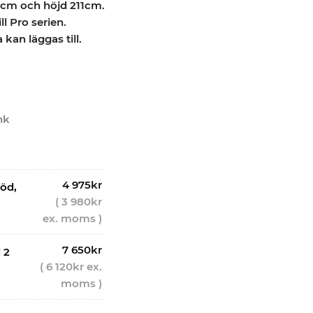
1cm och höjd 211cm.
ill Pro serien.
kan läggas till.
nk
4 975
kr
öd,
(
3 980
kr
ex. moms )
7 650
kr
 2
(
6 120
kr
ex.
moms )