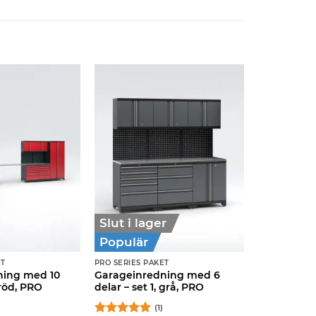
Slut i lager
Populär
ET
PRO SERIES PAKET
ning med 10
Garageinredning med 6
 röd, PRO
delar – set 1, grå, PRO
(1)