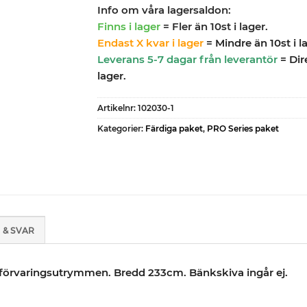
Info om våra lagersaldon:
Finns i lager
= Fler än 10st i lager.
Endast X kvar i lager
= Mindre än 10st i l
Leverans 5-7 dagar från leverantör
= Dir
lager.
Artikelnr:
102030-1
Kategorier:
Färdiga paket
,
PRO Series paket
 & SVAR
v förvaringsutrymmen. Bredd 233cm. Bänkskiva ingår ej.