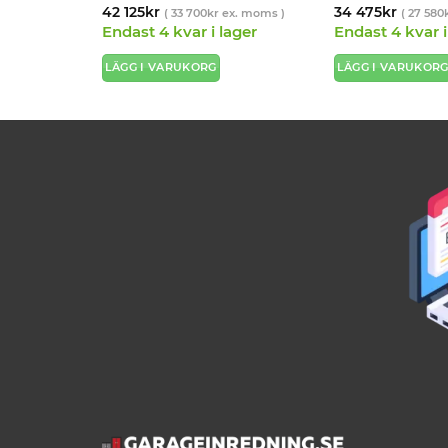
42 125
kr
34 475
kr
x. moms )
(
33 700
kr
ex. moms )
(
27 580
Endast 4 kvar i lager
Endast 4 kvar i
LÄGG I VARUKORG
LÄGG I VARUKOR