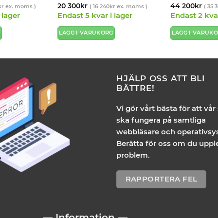
20 300
kr
44 200
kr
kr
ex. moms )
(
16 240
kr
ex. moms )
(
35 
 lager
Endast 5 kvar i lager
Endast 2 kvar
G
LÄGG I VARUKORG
LÄGG I VARUK
HJÄLP OSS ATT BLI
BÄTTRE!
Vi gör vårt bästa för att vår
ska fungera på samtliga
webbläsare och operativsy
Berätta för oss om du uppl
problem.
RAPPORTERA FEL
— Information —