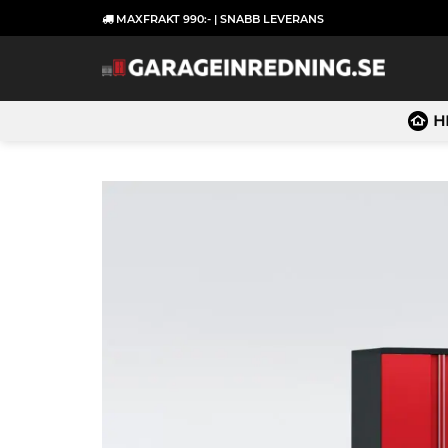
Skip
MAXFRAKT 990:- | SNABB LEVERANS
to
content
H