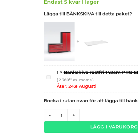
Endast 5 kvar i lager
Lägga till BÄNKSKIVA till detta paket?
1
×
Bänkskiva rostfri 142cm PRO S
Bänkskiva
kr
(
2 360
ex. moms )
rostfri
Åter: 24:e Augusti
142cm
PRO
Bocka i rutan ovan för att lägga till bänk
SERIES
Garageinredning med 3 delar - set 2, röd,
-
+
LÄGG I VARUKORG