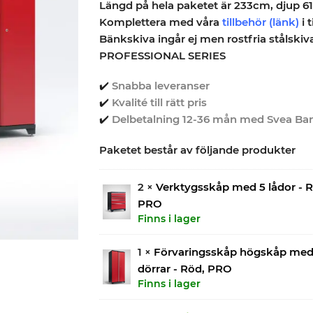
Längd på hela paketet är 233cm, djup 6
Komplettera med våra
tillbehör (länk)
i t
Bänkskiva ingår ej men rostfria stålskiva 
PROFESSIONAL SERIES
✔️
Snabba leveranser
✔️
Kvalité till rätt pris
✔️
Delbetalning 12-36 mån med Svea Ba
Paketet består av följande produkter
2 ×
Verktygsskåp med 5 lådor - R
PRO
Finns i lager
1 ×
Förvaringsskåp högskåp med
dörrar - Röd, PRO
Finns i lager