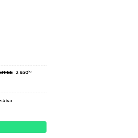
ERIES
2 950
kr
skiva.
 PRO quantity