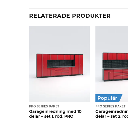
RELATERADE PRODUKTER
Populär
PRO SERIES PAKET
PRO SERIES PAKET
 med 7
Garageinredning med 10
Garageinredni
, PRO
delar – set 1, röd, PRO
delar – set 2, r