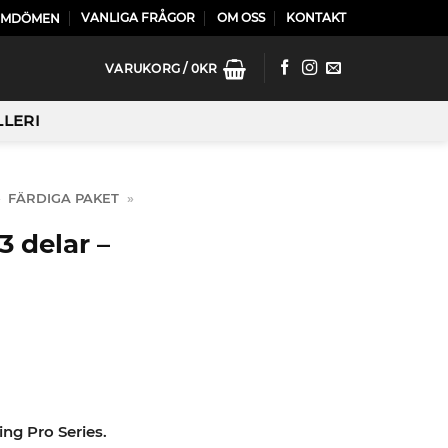
VANLIGA FRÅGOR
OM OSS
KONTAKT
OMDÖMEN
VARUKORG /
0
KR
LLERI
»
FÄRDIGA PAKET
»
 delar –
ng Pro Series.