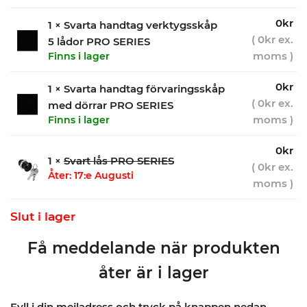
0
kr
1 × Svarta handtag verktygsskåp
(
0
kr
ex.
5 lådor PRO SERIES
moms )
Finns i lager
0
kr
1 × Svarta handtag förvaringsskåp
(
0
kr
ex.
med dörrar PRO SERIES
moms )
Finns i lager
0
kr
1 ×
Svart lås PRO SERIES
(
0
kr
ex.
Åter: 17:e Augusti
moms )
Slut i lager
Få meddelande när produkten
åter är i lager
Fyll i din mejladress och tryck på knappen nedan