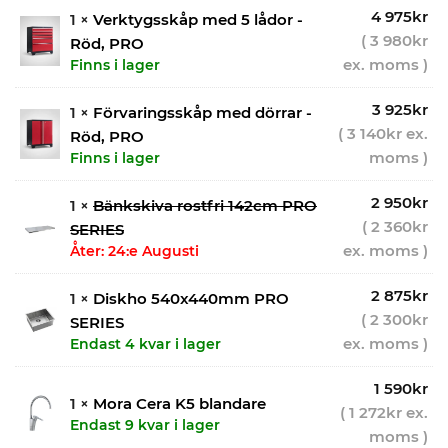
4 975
kr
1 ×
Verktygsskåp med 5 lådor -
(
3 980
kr
Röd, PRO
ex. moms )
Finns i lager
3 925
kr
1 ×
Förvaringsskåp med dörrar -
(
3 140
kr
ex.
Röd, PRO
moms )
Finns i lager
2 950
kr
1 ×
Bänkskiva rostfri 142cm PRO
(
2 360
kr
SERIES
ex. moms )
Åter: 24:e Augusti
2 875
kr
1 ×
Diskho 540x440mm PRO
(
2 300
kr
SERIES
ex. moms )
Endast 4 kvar i lager
1 590
kr
1 ×
Mora Cera K5 blandare
(
1 272
kr
ex.
Endast 9 kvar i lager
moms )