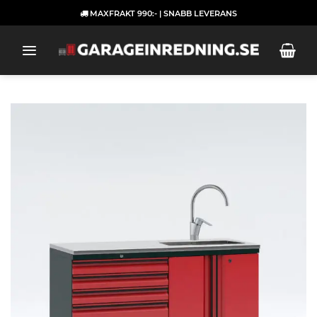
Skip
MAXFRAKT 990:- | SNABB LEVERANS
to
content