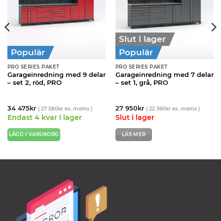
Slut i lager
Populär
Populär
PRO SERIES PAKET
PRO SERIES PAKET
Garageinredning med 9 delar
Garageinredning med 7 delar
– set 2, röd, PRO
– set 1, grå, PRO
34 475
kr
27 950
kr
(
27 580
kr
ex. moms )
(
22 360
kr
ex. moms )
Endast 4 kvar i lager
Slut i lager
LÄGG I VARUKORG
LÄS MER