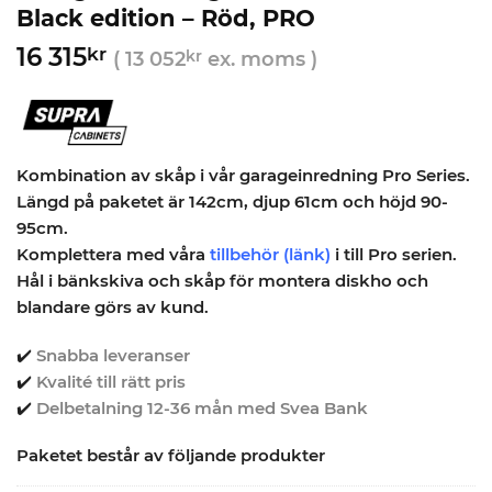
Black edition – Röd, PRO
16 315
kr
(
13 052
kr
ex. moms )
Kombination av skåp i vår garageinredning Pro Series.
Längd på paketet är 142cm, djup 61cm och höjd 90-
95cm.
Komplettera med våra
tillbehör
(länk)
i till Pro serien.
Hål i bänkskiva och skåp för montera diskho och
blandare görs av kund.
✔️
Snabba leveranser
✔️
Kvalité till rätt pris
✔️
Delbetalning 12-36 mån med Svea Bank
Paketet består av följande produkter