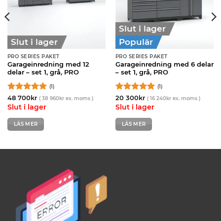
Slut i lager
Slut i lager
Populär
PRO SERIES PAKET
PRO SERIES PAKET
Garageinredning med 12
Garageinredning med 6 delar
delar – set 1, grå, PRO
– set 1, grå, PRO
(1)
(1)
Betygsatt
5
Betygsatt
5
48 700
kr
20 300
kr
(
38 960
kr
ex. moms )
(
16 240
kr
ex. moms )
av 5
av 5
Slut i lager
Slut i lager
LÄS MER
LÄS MER