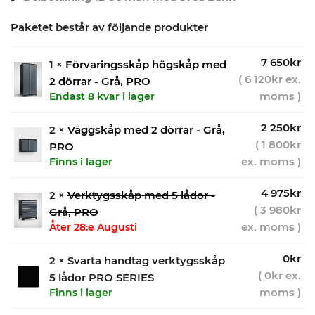
Paketet består av följande produkter
7 650
kr
1 ×
Förvaringsskåp högskåp med
(
6 120
kr
ex.
2 dörrar - Grå, PRO
moms )
Endast 8 kvar i lager
2 250
kr
2 ×
Väggskåp med 2 dörrar - Grå,
(
1 800
kr
PRO
ex. moms )
Finns i lager
4 975
kr
2 ×
Verktygsskåp med 5 lådor -
(
3 980
kr
Grå, PRO
ex. moms )
Åter 28:e Augusti
0
kr
2 × Svarta handtag verktygsskåp
(
0
kr
ex.
5 lådor PRO SERIES
moms )
Finns i lager