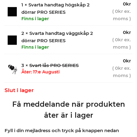
0
kr
1 × Svarta handtag högskåp 2
(
0
kr
ex.
dörrar PRO SERIES
moms )
Finns i lager
0
kr
2 × Svarta handtag väggskåp 2
(
0
kr
ex.
dörrar PRO SERIES
moms )
Finns i lager
0
kr
3 ×
Svart lås PRO SERIES
(
0
kr
ex.
Åter: 17:e Augusti
moms )
Slut i lager
Få meddelande när produkten
åter är i lager
Fyll i din mejladress och tryck på knappen nedan