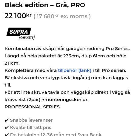
Black edition – Grå, PRO
22 100
kr
(
17 680
kr
ex. moms )
Kombination av skåp i vår garageinredning Pro Series.
Längd på hela paketet är 233cm, djup 61cm och höjd
211cm.
Komplettera med våra
tillbehör (länk)
i till Pro serien.
Bänkskiva och verktygstavla ingår ej men kan läggas
till.
För att inte skruva tavla och väggskåp direkt i vägg så
krävs 4st (2par)
→monteringsskenor.
PROFESSIONAL SERIES
✔️
Snabba leveranser
✔️
Kvalité till rätt pris
✔️
Delbetalning 12-36 mån med Svea Bank