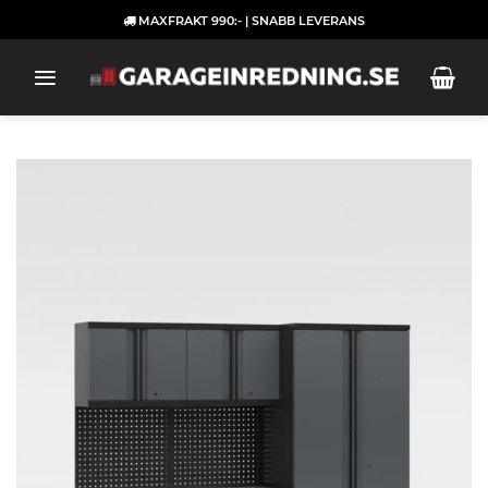
Skip
MAXFRAKT 990:- | SNABB LEVERANS
to
content